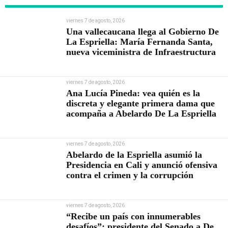
viernes 7 de agosto, 2026
Una vallecaucana llega al Gobierno De
La Espriella: María Fernanda Santa,
nueva viceministra de Infraestructura
viernes 7 de agosto, 2026
Ana Lucía Pineda: vea quién es la
discreta y elegante primera dama que
acompaña a Abelardo De La Espriella
viernes 7 de agosto, 2026
Abelardo de la Espriella asumió la
Presidencia en Cali y anunció ofensiva
contra el crimen y la corrupción
viernes 7 de agosto, 2026
“Recibe un país con innumerables
desafíos”: presidente del Senado a De