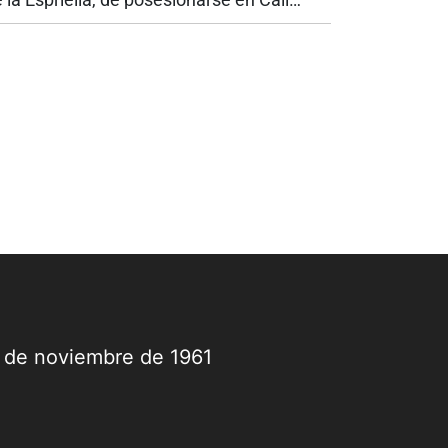
nstituye uno de los mayores gestos
líticos que haya recibido la ciudad por
rte de un jefe de Estado. Nunca antes...
9 de noviembre de 1961