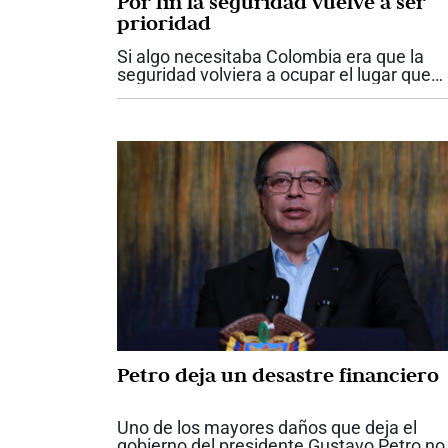
Por fin la seguridad vuelve a ser
prioridad
Si algo necesitaba Colombia era que la
seguridad volviera a ocupar el lugar que
nunca debió perder dentro de las
prioridades del Estado. Los anuncios
hechos por el presidente Abelardo De la
Espriella...
Petro deja un desastre financiero
Uno de los mayores daños que deja el
gobierno del presidente Gustavo Petro no