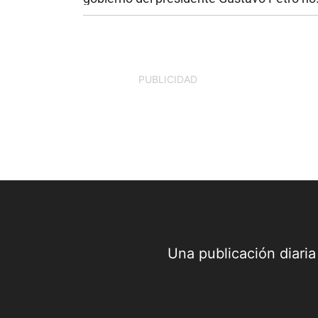
se ve a simple vista. No está únicamente
las obras inconclusas o en los proyectos
incumplidos. Está en las finanzas...
PUBLICIDAD
Una publicación diari