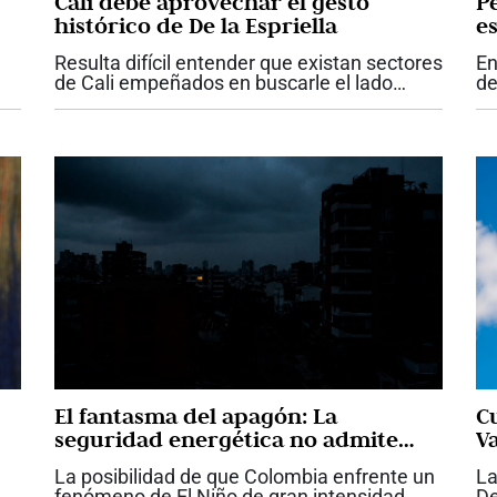
Cali debe aprovechar el gesto
P
histórico de De la Espriella
es
Resulta difícil entender que existan sectores
En
de Cali empeñados en buscarle el lado
de
negativo a uno de los hechos más
pr
importantes y esperanzadores que haya
ta
vivido la ciudad en su historia reciente. Que
co
el...
el.
El fantasma del apagón: La
C
seguridad energética no admite
Va
más improvisación
La posibilidad de que Colombia enfrente un
La
fenómeno de El Niño de gran intensidad
De