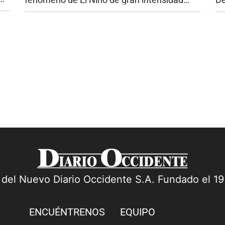
 en
vuelve a poner sobre la mesa una discusión
co
que el país no puede seguir aplazando: la
po
seguridad energética. Si bien las...
pa
a del Nuevo Diario Occidente S.A. Fundado el 1
ENCUÉNTRENOS
EQUIPO