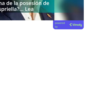
powered
by