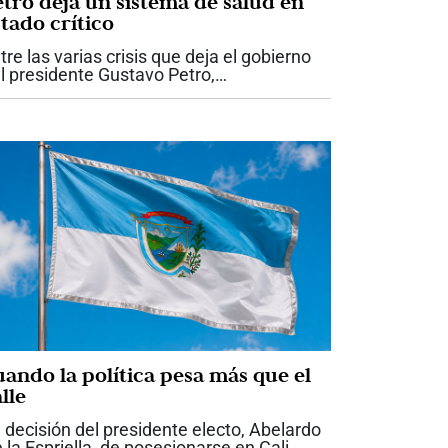
etro deja un sistema de salud en
tado crítico
tre las varias crisis que deja el gobierno
l presidente Gustavo Petro,
obablemente ninguna tenga un impacto
n directo sobre la vida de los colombianos
mo la del sistema de salud. Lo que recibe
..
uando la política pesa más que el
lle
 decisión del presidente electo, Abelardo
 la Espriella, de posesionarse en Cali