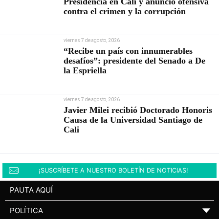
Presidencia en Cali y anunció ofensiva
contra el crimen y la corrupción
viernes 7 de agosto, 2026
“Recibe un país con innumerables
desafíos”: presidente del Senado a De
la Espriella
viernes 7 de agosto, 2026
Javier Milei recibió Doctorado Honoris
Causa de la Universidad Santiago de
Cali
¡SUSCRÍBETE A NUESTRO BOLETÍN DE NOTICIAS!
PAUTA AQUÍ
POLÍTICA
▼