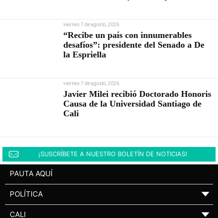
viernes 7 de agosto, 2026
“Recibe un país con innumerables
desafíos”: presidente del Senado a De
la Espriella
viernes 7 de agosto, 2026
Javier Milei recibió Doctorado Honoris
Causa de la Universidad Santiago de
Cali
¡SUSCRÍBETE A NUESTRO BOLETÍN DE NOTICIAS!
PAUTA AQUÍ
POLÍTICA
▼
CALI
▼