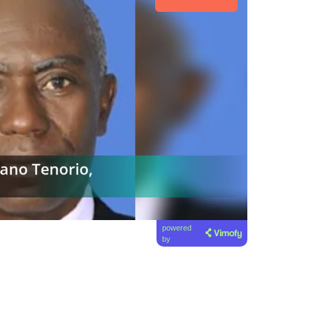
powered
by