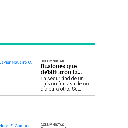
COLUMNISTAS
Ilusiones que
debilitaron la
seguridad
La seguridad de un
país no fracasa de un
día para otro. Se
deteriora lentamente,
cuando las
decisiones de
gobierno dejan de
apoyarse en la
realidad y comienzan
a depender de ideas
COLUMNISTAS