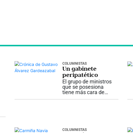
COLUMNISTAS
Un gabinete
peripatético
El grupo de ministros
que se posesiona
tiene más cara de
equipo de alpinistas
en marcha que de
antiguos rumiantes
del mismo potrero.
Los hay para todos
los gustos. Desde el
mussoliniano doctor
COLUMNISTAS