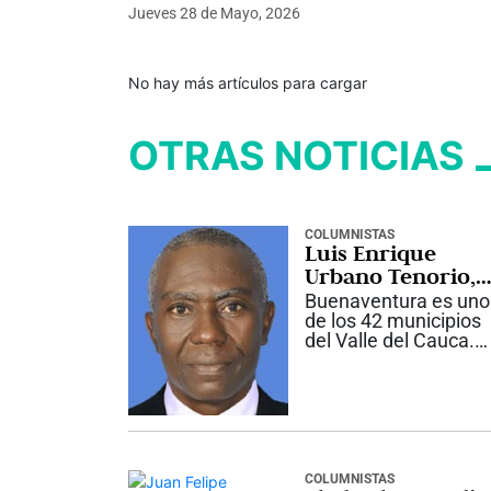
Jueves 28
de
Mayo, 2026
No hay más artículos para cargar
OTRAS NOTICIAS
COLUMNISTAS
Luis Enrique
Urbano Tenorio,
“Peregoyo”
Buenaventura es uno
de los 42 municipios
del Valle del Cauca.
Está ubicada a dos
metros sobre el nivel
del mar, en la costa
Pacífica, y fue
fundada por Juan de
Ladrilleros el 14 de
julio de 1540, en...
COLUMNISTAS