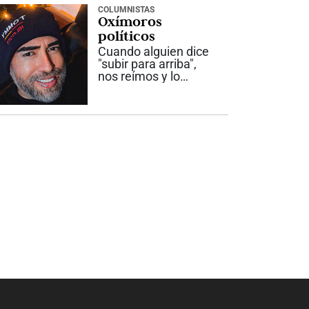
acompañaron día y
COLUMNISTAS
Oxímoros
noche mientras
siguió la ruta...
políticos
Cuando alguien dice
"subir para arriba",
nos reímos y lo
corregimos. Esta
graciosa expresión se
llama pleonasmo,
una redundancia
porque ambas
palabras significan lo
mismo. Lo contrario
sería el oxímoro,...