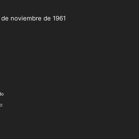
9 de noviembre de 1961
do
o: