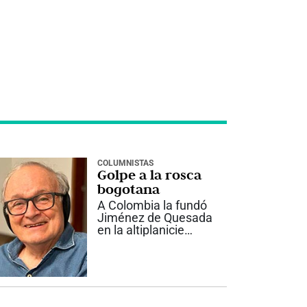
COLUMNISTAS
Golpe a la rosca
bogotana
A Colombia la fundó
Jiménez de Quesada
en la altiplanicie
bogotana porque allá
no llegaban los
zancudos que
durante su primigenio
recorrido
conquistador le