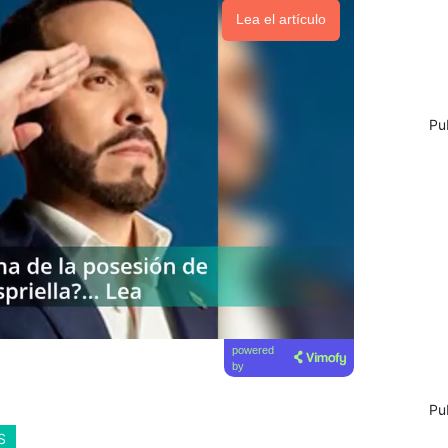
Lea el artículo
Pu
powered
by
Pu
S