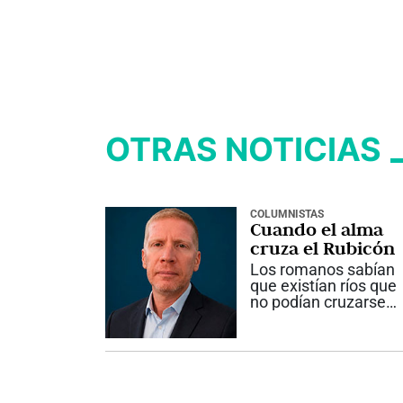
OTRAS NOTICIAS
COLUMNISTAS
Cuando el alma
cruza el Rubicón
Los romanos sabían
que existían ríos que
no podían cruzarse
sin consecuencias
irreversibles. Aunque
pareciera una histori
lejana, esa realidad
sigue presente en
nuestras vidas. En la