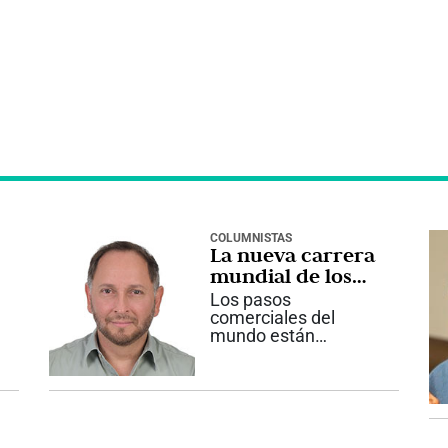
COLUMNISTAS
La nueva carrera
mundial de los
28K
Los pasos
comerciales del
mundo están
liderando los
principales titulares
a
en este inicio de
agosto. Luego que
hace pocos días se
presentara un