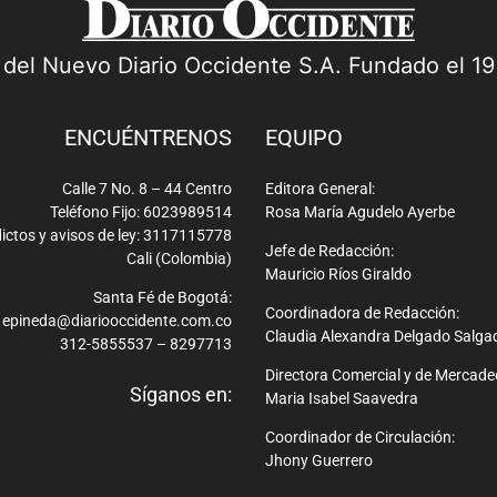
a del Nuevo Diario Occidente S.A. Fundado el 1
ENCUÉNTRENOS
EQUIPO
Calle 7 No. 8 – 44 Centro
Editora General:
Teléfono Fijo: 6023989514
Rosa María Agudelo Ayerbe
ictos y avisos de ley: 3117115778
Jefe de Redacción:
Cali (Colombia)
Mauricio Ríos Giraldo
Santa Fé de Bogotá:
Coordinadora de Redacción:
epineda@diariooccidente.com.co
Claudia Alexandra Delgado Salga
312-5855537 – 8297713
Directora Comercial y de Mercade
Síganos en:
Maria Isabel Saavedra
Coordinador de Circulación:
Jhony Guerrero