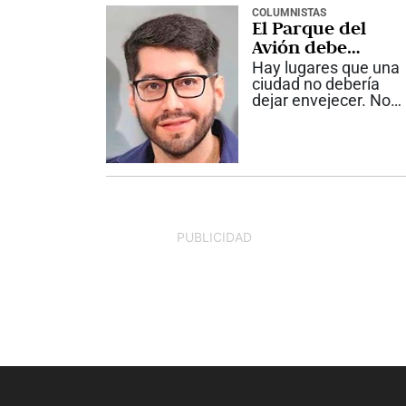
antigua Roma...
COLUMNISTAS
El Parque del
Avión debe
recuperarse
Hay lugares que una
ciudad no debería
dejar envejecer. No
porque todo lo
antiguo deba
conservarse intacto,
sino porque algunos
espacios guardan
una parte esencial de
la historia de Cali. El
Parque del...
PUBLICIDAD