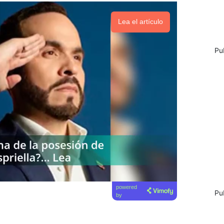
Lea el artículo
Pu
powered
Pu
by