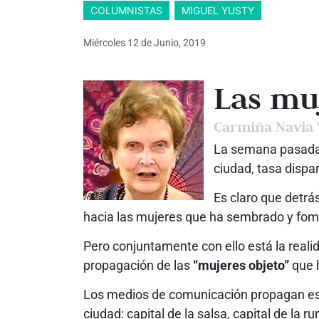
COLUMNISTAS
MIGUEL YUSTY
Miércoles 12
de
Junio, 2019
Las muj
Carmiña Navia 
La semana pasada 
ciudad, tasa dispa
Es claro que detrá
hacia las mujeres que ha sembrado y fome
Pero conjuntamente con ello está la reali
propagación de las
“mujeres objeto”
que h
Los medios de comunicación propagan esta
ciudad: capital de la salsa, capital de la 