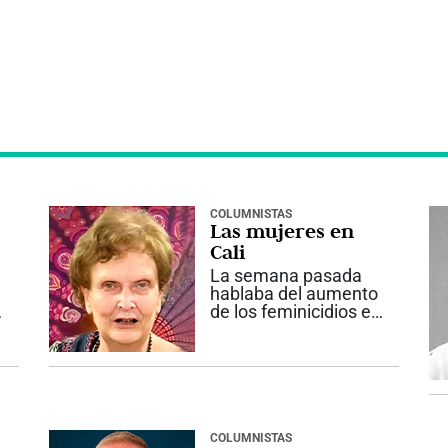
COLUMNISTAS
Las mujeres en
a
Cali
La semana pasada
hablaba del aumento
de los feminicidios en
la ciudad, tasa
disparada, situación
permanente de
inseguridad. Es claro
que detrás de esta
situación está el odio
de los hombres hacia
COLUMNISTAS