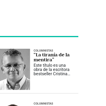
COLUMNISTAS
“La tiranía de la
mentira”
Este título es una
obra de la escritora
bestseller Cristina
Martín Jiménez,
quién se declara
políticamente
incorrecta. Es
investigadora y
ejemplo de
periodistas,
COLUMNISTAS