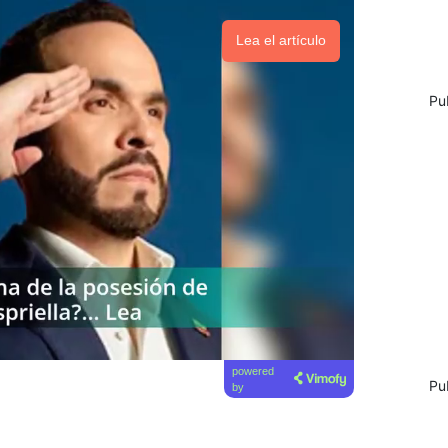
Lea el artículo
Pu
powered
Pu
by