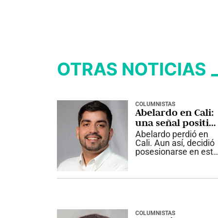
OTRAS NOTICIAS
COLUMNISTAS
Abelardo en Cali:
una señal positiv
y una agenda por
Abelardo perdió en
construir
Cali. Aun así, decidió
posesionarse en esta
ciudad. Ese gesto
dice algo importante
sobre cómo entiende
el país que va a
gobernar. Por qué
importa Un
Presidente no
COLUMNISTAS