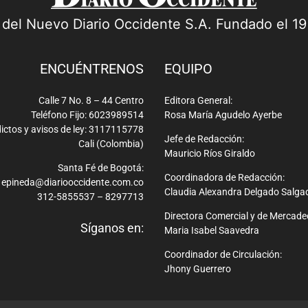
a del Nuevo Diario Occidente S.A. Fundado el 1
ENCUÉNTRENOS
EQUIPO
Calle 7 No. 8 – 44 Centro
Editora General:
Teléfono Fijo: 6023989514
Rosa María Agudelo Ayerbe
ictos y avisos de ley: 3117115778
Jefe de Redacción:
Cali (Colombia)
Mauricio Ríos Giraldo
Santa Fé de Bogotá:
Coordinadora de Redacción:
epineda@diariooccidente.com.co
Claudia Alexandra Delgado Salga
312-5855537 – 8297713
Directora Comercial y de Mercade
Síganos en:
Maria Isabel Saavedra
Coordinador de Circulación:
Jhony Guerrero