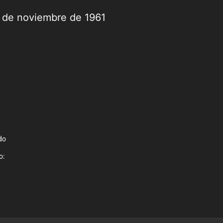
9 de noviembre de 1961
do
o: