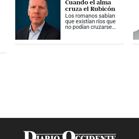
Cuando el alma
las...
cruza el Rubicón
Los romanos sabían
que existían ríos que
no podían cruzarse
sin consecuencias
irreversibles. Aunque
pareciera una historia
lejana, esa realidad
sigue presente en
nuestras vidas. En la
antigua Roma...
s