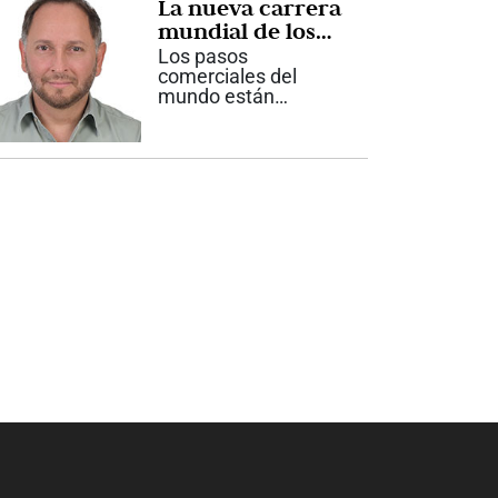
La nueva carrera
especialmente para
comunicadores...
mundial de los
28K
Los pasos
comerciales del
mundo están
liderando los
principales titulares
en este inicio de
agosto. Luego que
hace pocos días se
presentara un
terremoto de
magnitud 5.6 con
epicentro a sólo 38...