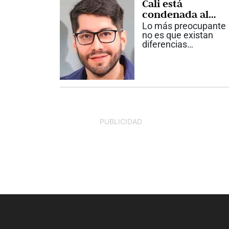
Cali está
representa solo a...
condenada al
atraso con sus
Lo más preocupante
líderes políticos.
no es que existan
diferencias
ideológicas. Eso es
normal en cualquier
democracia. Lo
verdaderamente
grave es la pobreza
del debate público
que hoy tiene Cali.
Estamos enfrascado
PUBLICIDAD
en un...