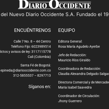
a del Nuevo Diario Occidente S.A. Fundado el 1
ENCUÉNTRENOS
EQUIPO
Calle 7 No. 8 – 44 Centro
Editora General:
Teléfono Fijo: 6023989514
Rosa María Agudelo Ayerbe
ictos y avisos de ley: 3117115778
Jefe de Redacción:
Cali (Colombia)
Mauricio Ríos Giraldo
Santa Fé de Bogotá:
Coordinadora de Redacción:
epineda@diariooccidente.com.co
Claudia Alexandra Delgado Salga
312-5855537 – 8297713
Directora Comercial y de Mercade
Síganos en:
Maria Isabel Saavedra
Coordinador de Circulación:
Jhony Guerrero