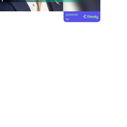
powered
by