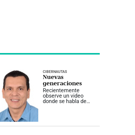
CIBERNAUTAS
Nuevas
generaciones
Recientemente
observe un video
donde se habla de
cómo l@s
estudiantes cada día
más tratan de ser
muy especializados
en su área de estudio,
algo que pensado