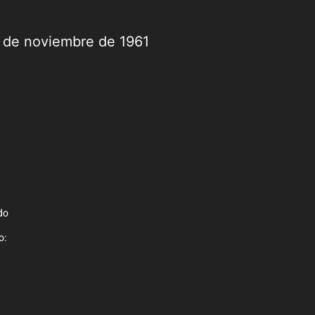
9 de noviembre de 1961
do
o: