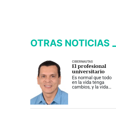
OTRAS NOTICIAS
CIBERNAUTAS
El profesional
universitario
Es normal que todo
en la vida tenga
cambios, y la vida
universitaria no es
una excepción. En un
mundo actual con
una aceleración
innegable, la
universidad y sus