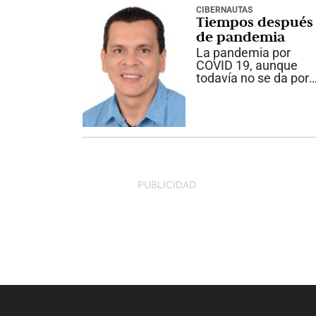
actores principales,
CIBERNAUTAS
Tiempos después
los estudiantes, han..
de pandemia
La pandemia por
COVID 19, aunque
todavía no se da por
terminada, si se
puede decir que se h
superado lo peor de
ella. Y se hace
indispensable pensar
que podemos
rescatar de tan
trágica situación.
PUBLICIDAD
La...