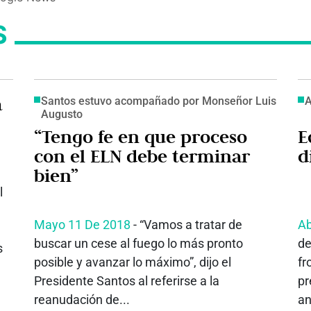
S
a
Santos estuvo acompañado por Monseñor Luis
A
Augusto
“Tengo fe en que proceso
E
con el ELN debe terminar
d
bien”
l
Mayo 11 De 2018
- ​“Vamos a tratar de
Ab
buscar un cese al fuego lo más pronto
de
s
posible y avanzar lo máximo”, dijo el
fr
Presidente Santos al referirse a la
pr
reanudación de...
an