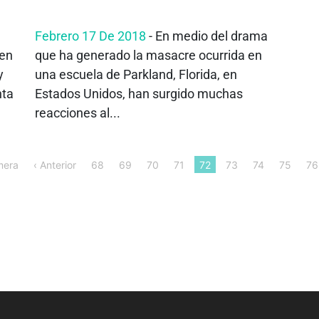
Febrero 17 De 2018
- En medio del drama
 en
que ha generado la masacre ocurrida en
y
una escuela de Parkland, Florida, en
nta
Estados Unidos, han surgido muchas
reacciones al...
mera
‹ Anterior
68
69
70
71
72
73
74
75
76