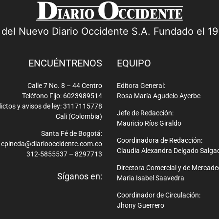
a del Nuevo Diario Occidente S.A. Fundado el 1
ENCUÉNTRENOS
EQUIPO
Calle 7 No. 8 – 44 Centro
Editora General:
Teléfono Fijo: 6023989514
Rosa María Agudelo Ayerbe
ictos y avisos de ley: 3117115778
Jefe de Redacción:
Cali (Colombia)
Mauricio Ríos Giraldo
Santa Fé de Bogotá:
Coordinadora de Redacción:
epineda@diariooccidente.com.co
Claudia Alexandra Delgado Salga
312-5855537 – 8297713
Directora Comercial y de Mercade
Síganos en:
Maria Isabel Saavedra
Coordinador de Circulación:
Jhony Guerrero