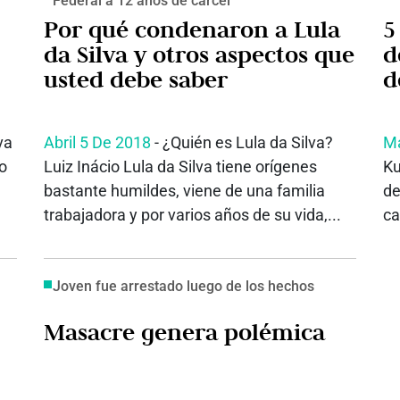
Federal a 12 años de cárcel
Por qué condenaron a Lula
5
da Silva y otros aspectos que
d
usted debe saber
d
va
Abril 5 De 2018
- ¿Quién es Lula da Silva?
Ma
io
Luiz Inácio Lula da Silva tiene orígenes
Ku
bastante humildes, viene de una familia
de
trabajadora y por varios años de su vida,...
ca
Joven fue arrestado luego de los hechos
Masacre genera polémica