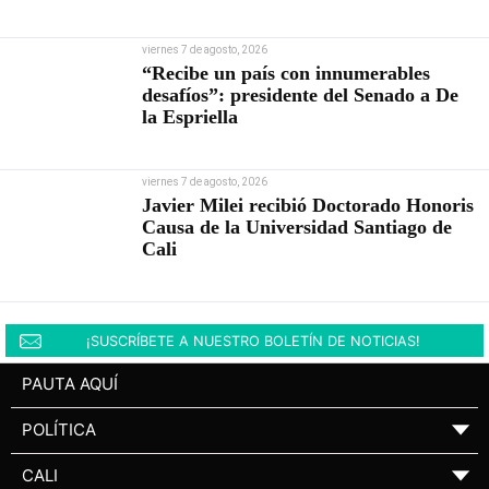
viernes 7 de agosto, 2026
“Recibe un país con innumerables
desafíos”: presidente del Senado a De
la Espriella
viernes 7 de agosto, 2026
Javier Milei recibió Doctorado Honoris
Causa de la Universidad Santiago de
Cali
¡SUSCRÍBETE A NUESTRO BOLETÍN DE NOTICIAS!
PAUTA AQUÍ
POLÍTICA
▼
CALI
▼