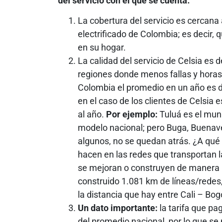
del servicio con el que se cuenta:
La cobertura del servicio es cercana
electrificado de Colombia; es decir,
en su hogar.
La calidad del servicio de Celsia es d
regiones donde menos fallas y horas 
Colombia el promedio en un año es de
en el caso de los clientes de Celsia 
al año.
Por ejemplo:
Tuluá es el mun
modelo nacional; pero Buga, Buenave
algunos, no se quedan atrás. ¿A qué 
hacen en las redes que transportan l
se mejoran o construyen de manera 
construido 1.081 km de líneas/redes
la distancia que hay entre Cali – Bog
Un dato importante:
la tarifa que pa
del promedio nacional, por lo que se p