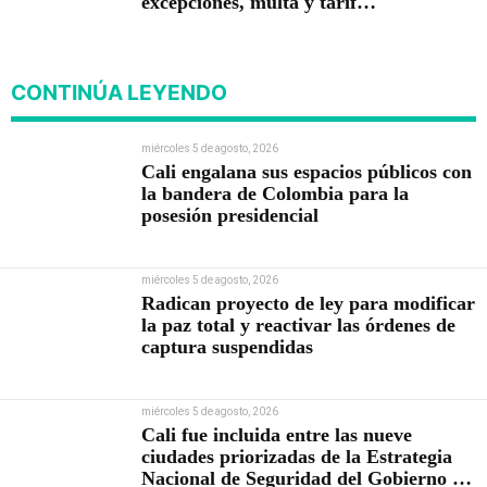
excepciones, multa y tarifa
cero en el MIO
CONTINÚA LEYENDO
miércoles 5 de agosto, 2026
Cali engalana sus espacios públicos con
la bandera de Colombia para la
posesión presidencial
miércoles 5 de agosto, 2026
Radican proyecto de ley para modificar
la paz total y reactivar las órdenes de
captura suspendidas
miércoles 5 de agosto, 2026
Cali fue incluida entre las nueve
ciudades priorizadas de la Estrategia
Nacional de Seguridad del Gobierno de