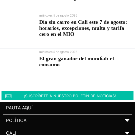
Abelardo De la Espriella
miércoles 5 de agosto, 2026
Día sin carro en Cali este 7 de agosto:
horarios, excepciones, multa y tarifa
cero en el MIO
miércoles 5 de agosto, 2026
El gran ganador del mundial: el
consumo
¡SUSCRÍBETE A NUESTRO BOLETÍN DE NOTICIAS!
PAUTA AQUÍ
POLÍTICA
▼
CALI
▼