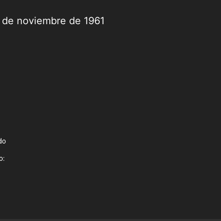
9 de noviembre de 1961
do
o: