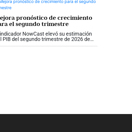
ejora pronóstico de crecimiento
ara el segundo trimestre
 indicador NowCast elevó su estimación
l PIB del segundo trimestre de 2026 de
7 % a 3,1 %. La industria, los servicios
nancieros y el entretenimiento lideran la
cuperación, mientras la...