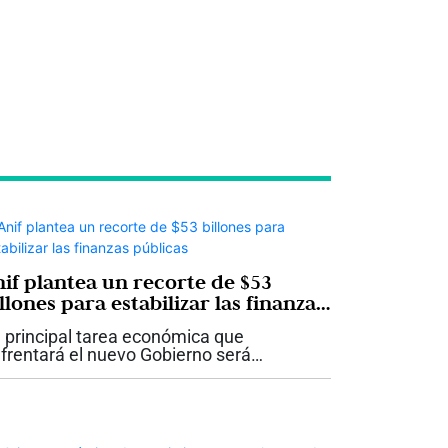
nif plantea un recorte de $53
llones para estabilizar las finanzas
úblicas
 principal tarea económica que
frentará el nuevo Gobierno será
cuperar la sostenibilidad de las finanzas
blicas. Ese es el mensaje del más
ciente comentario económico de Anif, que
antea...