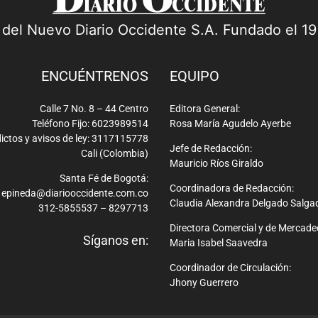
a del Nuevo Diario Occidente S.A. Fundado el 1
ENCUÉNTRENOS
EQUIPO
Calle 7 No. 8 – 44 Centro
Editora General:
Teléfono Fijo: 6023989514
Rosa María Agudelo Ayerbe
ictos y avisos de ley: 3117115778
Jefe de Redacción:
Cali (Colombia)
Mauricio Ríos Giraldo
Santa Fé de Bogotá:
Coordinadora de Redacción:
epineda@diariooccidente.com.co
Claudia Alexandra Delgado Salga
312-5855537 – 8297713
Directora Comercial y de Mercade
Síganos en:
Maria Isabel Saavedra
Coordinador de Circulación:
Jhony Guerrero