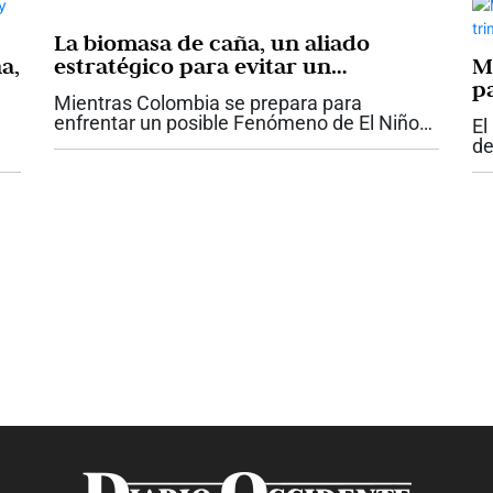
La biomasa de caña, un aliado
a,
estratégico para evitar un
M
racionamiento de energía en
p
Mientras Colombia se prepara para
Colombia
enfrentar un posible Fenómeno de El Niño
El
que podría poner bajo presión el sistema
de
eléctrico nacional, la agroindustria de la
2,
caña plantea que la cogeneración con...
fi
.
re