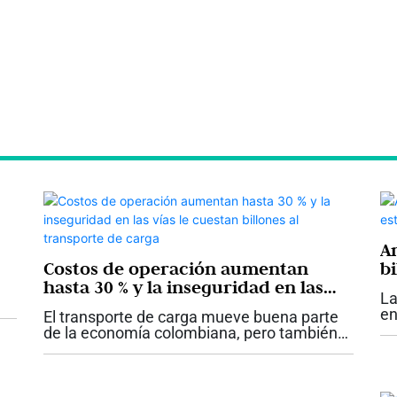
A
Costos de operación aumentan
bi
hasta 30 % y la inseguridad en las
p
La
vías le cuestan billones al
en
El transporte de carga mueve buena parte
transporte de carga
l
re
de la economía colombiana, pero también
..
pú
enfrenta uno de los momentos más
re
desafiantes de los últimos años. Mientras el
pl
Ministerio de Transporte reporta que...