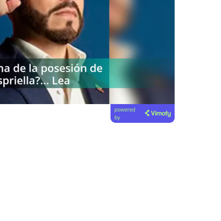
powered
by