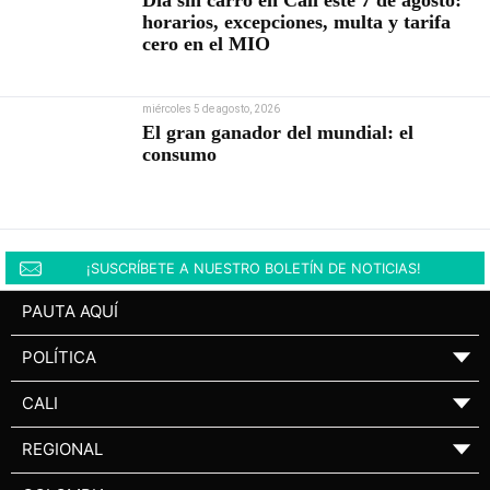
Día sin carro en Cali este 7 de agosto:
horarios, excepciones, multa y tarifa
cero en el MIO
miércoles 5 de agosto, 2026
El gran ganador del mundial: el
consumo
¡SUSCRÍBETE A NUESTRO BOLETÍN DE NOTICIAS!
PAUTA AQUÍ
POLÍTICA
▼
CALI
▼
REGIONAL
▼