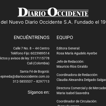
a del Nuevo Diario Occidente S.A. Fundado el 1
ENCUÉNTRENOS
EQUIPO
Calle 7 No. 8 – 44 Centro
Editora General:
Teléfono Fijo: 6023989514
Rosa María Agudelo Ayerbe
ictos y avisos de ley: 3117115778
Jefe de Redacción:
Cali (Colombia)
Mauricio Ríos Giraldo
Santa Fé de Bogotá:
Coordinadora de Redacción:
epineda@diariooccidente.com.co
Claudia Alexandra Delgado Salga
312-5855537 – 8297713
Directora Comercial y de Mercade
Síganos en:
Maria Isabel Saavedra
Coordinador de Circulación: