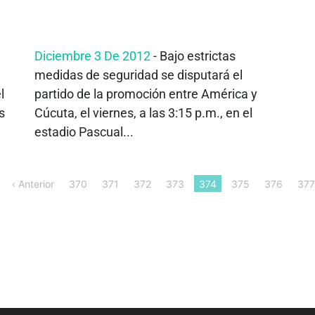
Diciembre 3 De 2012
- Bajo estrictas
medidas de seguridad se disputará el
l
partido de la promoción entre América y
s
Cúcuta, el viernes, a las 3:15 p.m., en el
estadio Pascual...
‹ Anterior
370
371
372
373
374
375
376
377