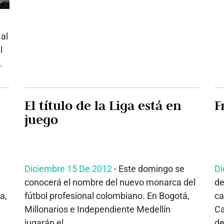
al
l
.
El título de la Liga está en
F
juego
Diciembre 15 De 2012
- Este domingo se
Di
conocerá el nombre del nuevo monarca del
de
a,
fútbol profesional colombiano. En Bogotá,
ca
Millonarios e Independiente Medellín
Ca
jugarán el...
de