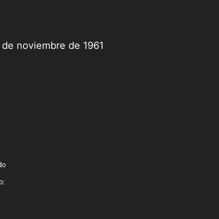
9 de noviembre de 1961
do
o: