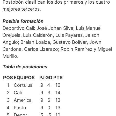
Postobón clasifican los dos primeros y los cuatro
mejores terceros.
Posible formación
Deportivo Cali: José Johan Silva; Luis Manuel
Orejuela, Luis Calderón, Luis Payares, Jeison
Angulo; Braian Loaiza, Gustavo Bolívar, Jown
Cardona, Carlos Lizarazo; Robin Ramírez y Miguel
Murillo.
Tabla de posiciones
POS
EQUIPOS
PJ
GD
PTS
1
Cortulua
9
4
16
2
Cali
9
3
14
3
America
9
6
13
4
Pasto
9
0
13
5
Depor
5
-5
10