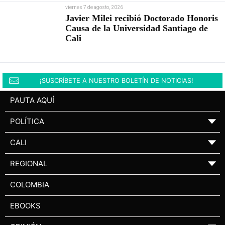
viernes 7 de agosto, 2026
Javier Milei recibió Doctorado Honoris
Causa de la Universidad Santiago de
Cali
¡SUSCRÍBETE A NUESTRO BOLETÍN DE NOTICIAS!
PAUTA AQUÍ
POLÍTICA
▼
CALI
▼
REGIONAL
▼
COLOMBIA
EBOOKS