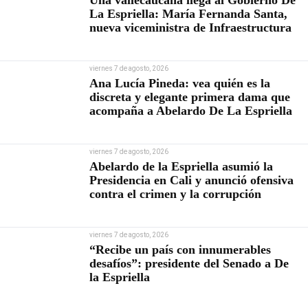
Una vallecaucana llega al Gobierno De
La Espriella: María Fernanda Santa,
nueva viceministra de Infraestructura
viernes 7 de agosto, 2026
Ana Lucía Pineda: vea quién es la
discreta y elegante primera dama que
acompaña a Abelardo De La Espriella
viernes 7 de agosto, 2026
Abelardo de la Espriella asumió la
Presidencia en Cali y anunció ofensiva
contra el crimen y la corrupción
viernes 7 de agosto, 2026
“Recibe un país con innumerables
desafíos”: presidente del Senado a De
la Espriella