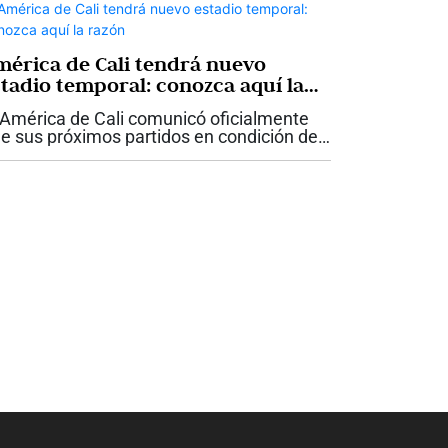
..
mérica de Cali tendrá nuevo
stadio temporal: conozca aquí la
azón
 América de Cali comunicó oficialmente
e sus próximos partidos en condición de
cal se disputarán en el estadio Bello
rizonte de Villavicencio. Este cambio
mporal se debe a las adecuaciones que...