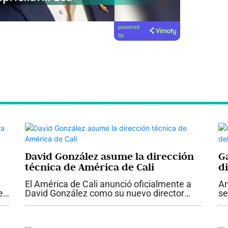
powered
by
David González asume la dirección
G
técnica de América de Cali
d
El América de Cali anunció oficialmente a
Am
e
David González como su nuevo director
se
técnico. El exarquero llega con contrato
se
l
firmado hasta diciembre de 2026, con la
pr
opción de extenderlo un año más, y...
fu