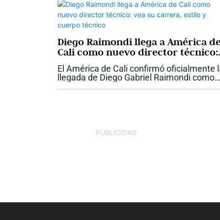
Diego Raimondi llega a América d
Cali como nuevo director técnico:
vea su carrera, estilo y cuerpo
El América de Cali confirmó oficialmente 
técnico
llegada de Diego Gabriel Raimondi como
nuevo director técnico del equipo
profesional. El entrenador ítalo-argentino,
de 47 años, asume el mando del conjunto.
PUBLICIDAD