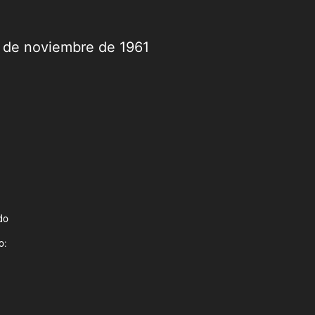
9 de noviembre de 1961
do
o: