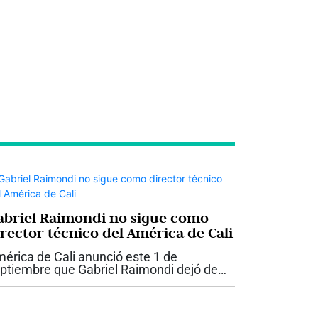
abriel Raimondi no sigue como
irector técnico del América de Cali
érica de Cali anunció este 1 de
ptiembre que Gabriel Raimondi dejó de
r el director técnico del equipo
ofesional. El club confirmó que la decisión
e tomada de mutuo acuerdo y agradeció