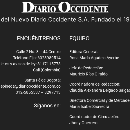
a del Nuevo Diario Occidente S.A. Fundado el 1
ENCUÉNTRENOS
EQUIPO
Calle 7 No. 8 – 44 Centro
Editora General:
Teléfono Fijo: 6023989514
Rosa María Agudelo Ayerbe
ictos y avisos de ley: 3117115778
Jefe de Redacción:
Cali (Colombia)
Mauricio Ríos Giraldo
Santa Fé de Bogotá:
Coordinadora de Redacción:
epineda@diariooccidente.com.co
Claudia Alexandra Delgado Salga
312-5855537 – 8297713
Directora Comercial y de Mercade
Síganos en:
Maria Isabel Saavedra
Coordinador de Circulación:
Jhony Guerrero