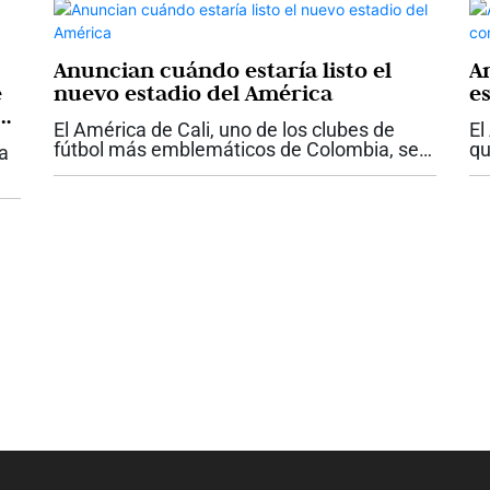
al.
Anuncian cuándo estaría listo el
A
e
nuevo estadio del América
e
r
El América de Cali, uno de los clubes de
El
fútbol más emblemáticos de Colombia, se
qu
la
encuentra trabajando en un ambicioso
lo
proyecto para construir su propio estadio.
Ho
Según Tulio Gómez, máximo accionista
te
del...
..