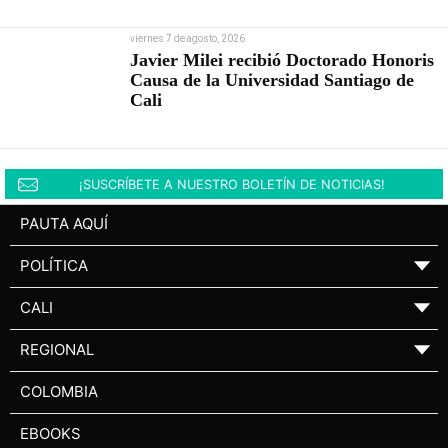
viernes 7 de agosto, 2026
Javier Milei recibió Doctorado Honoris
Causa de la Universidad Santiago de
Cali
¡SUSCRÍBETE A NUESTRO BOLETÍN DE NOTICIAS!
PAUTA AQUÍ
POLÍTICA
▼
CALI
▼
REGIONAL
▼
COLOMBIA
EBOOKS