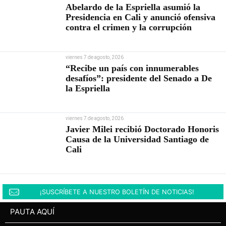
Abelardo de la Espriella asumió la
Presidencia en Cali y anunció ofensiva
contra el crimen y la corrupción
viernes 7 de agosto, 2026
“Recibe un país con innumerables
desafíos”: presidente del Senado a De
la Espriella
viernes 7 de agosto, 2026
Javier Milei recibió Doctorado Honoris
Causa de la Universidad Santiago de
Cali
¡SUSCRÍBETE A NUESTRO BOLETÍN DE NOTICIAS!
PAUTA AQUÍ