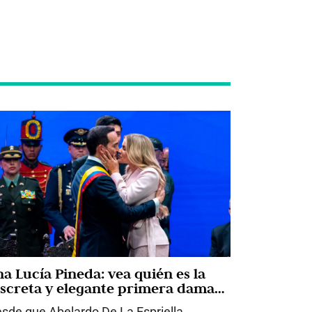
na Lucía Pineda: vea quién es la
iscreta y elegante primera dama
ue acompaña a Abelardo De La
sde que Abelardo De La Espriella