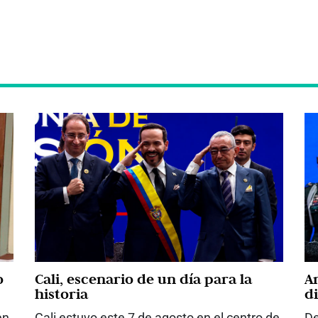
o
Cali, escenario de un día para la
A
historia
d
q
en
Cali estuvo este 7 de agosto en el centro de
De