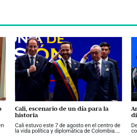
o
Cali, escenario de un día para la
A
historia
d
q
en
Cali estuvo este 7 de agosto en el centro de
De
Es
la vida política y diplomática de Colombia.
co
La posesión de Abelardo de la Espriella
Co