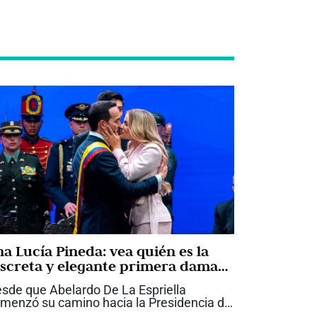
na Lucía Pineda: vea quién es la
iscreta y elegante primera dama
ue acompaña a Abelardo De La
sde que Abelardo De La Espriella
priella
menzó su camino hacia la Presidencia de
lombia, Ana Lucía Pineda ha llamado la