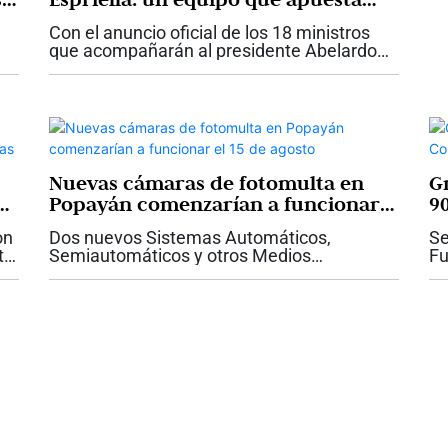
por la experiencia para gobernar
Con el anuncio oficial de los 18 ministros
que acompañarán al presidente Abelardo
De La Espriella, el nuevo Gobierno comienza
a revelar la hoja de ruta con la que espera
conducir al país durante los...
Nuevas cámaras de fotomulta en
G
as
Popayán comenzarían a funcionar
9
el 15 de agosto
on
Dos nuevos Sistemas Automáticos,
Se
to
Semiautomáticos y otros Medios
Fu
Tecnológicos para la Detección de
ar
Infracciones de Tránsito (SAST)
15
comenzarían a operar a partir del próximo
28
15 de agosto de 2026 en la...
un