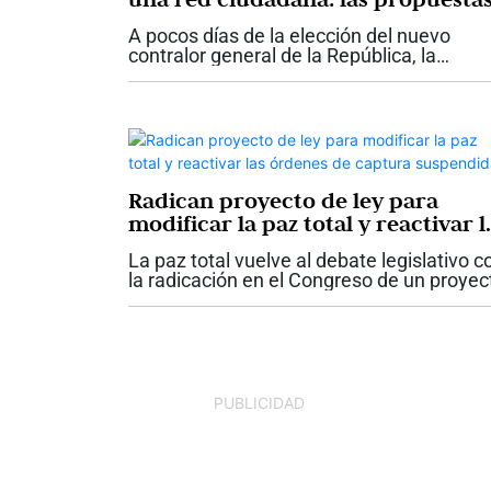
de Diana Carolina Torres para la
A pocos días de la elección del nuevo
Contraloría
contralor general de la República, la
candidata Diana Carolina Torres presentó
las principales propuestas con las que
aspira a dirigir el organismo de...
Radican proyecto de ley para
modificar la paz total y reactivar l
órdenes de captura suspendidas
La paz total vuelve al debate legislativo c
la radicación en el Congreso de un proyec
de ley que propone modificar y derogar
varias disposiciones de la Ley 2272 de
2022. La iniciativa plantea...
PUBLICIDAD