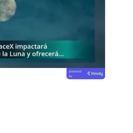
powered
by