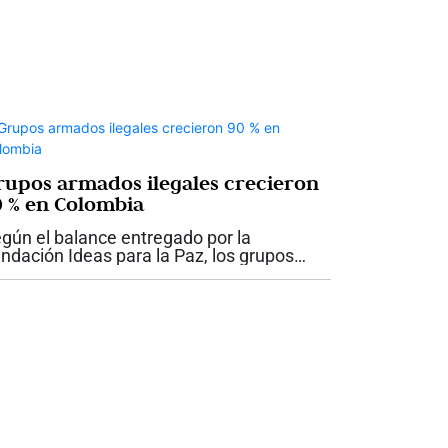
rupos armados ilegales crecieron
0 % en Colombia
gún el balance entregado por la
ndación Ideas para la Paz, los grupos
mados ilegales en Colombia pasaron de
.120 integrantes en diciembre de 2022 a
.802 en julio de 2026, lo que representa
...