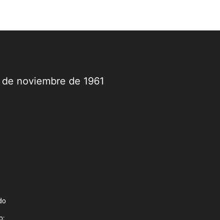
9 de noviembre de 1961
do
o: