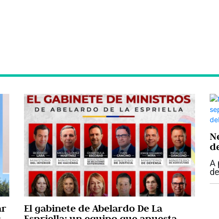
N
d
s
A 
c
de
de
S.
en
ar
El gabinete de Abelardo De La
s
Espriella: un equipo que apuesta