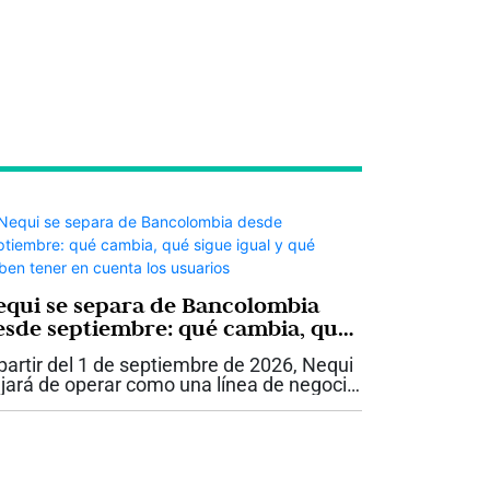
equi se separa de Bancolombia
esde septiembre: qué cambia, qué
igue igual y qué deben tener en
partir del 1 de septiembre de 2026, Nequi
uenta los usuarios
jará de operar como una línea de negocio
 Bancolombia y se convertirá en Nequi
A. Compañía de Financiamiento, una
tidad independiente que hará parte...