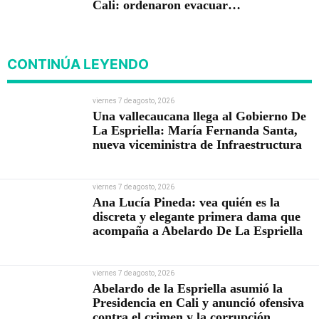
Cali: ordenaron evacuar
viviendas
CONTINÚA LEYENDO
viernes 7 de agosto, 2026
Una vallecaucana llega al Gobierno De
La Espriella: María Fernanda Santa,
nueva viceministra de Infraestructura
viernes 7 de agosto, 2026
Ana Lucía Pineda: vea quién es la
discreta y elegante primera dama que
acompaña a Abelardo De La Espriella
viernes 7 de agosto, 2026
Abelardo de la Espriella asumió la
Presidencia en Cali y anunció ofensiva
contra el crimen y la corrupción