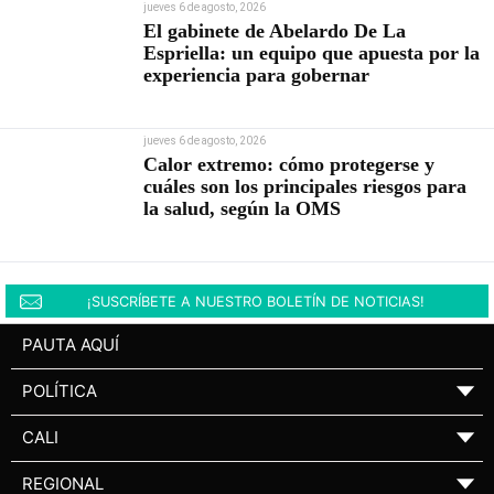
jueves 6 de agosto, 2026
El gabinete de Abelardo De La
Espriella: un equipo que apuesta por la
experiencia para gobernar
jueves 6 de agosto, 2026
Calor extremo: cómo protegerse y
cuáles son los principales riesgos para
la salud, según la OMS
¡SUSCRÍBETE A NUESTRO BOLETÍN DE NOTICIAS!
PAUTA AQUÍ
POLÍTICA
▼
CALI
▼
REGIONAL
▼