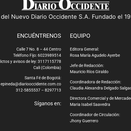
a del Nuevo Diario Occidente S.A. Fundado el 1
ENCUÉNTRENOS
EQUIPO
Calle 7 No. 8 – 44 Centro
Editora General:
Teléfono Fijo: 6023989514
Rosa María Agudelo Ayerbe
ictos y avisos de ley: 3117115778
Jefe de Redacción:
Cali (Colombia)
Mauricio Ríos Giraldo
Santa Fé de Bogotá:
Coordinadora de Redacción:
epineda@diariooccidente.com.co
Claudia Alexandra Delgado Salga
312-5855537 – 8297713
Directora Comercial y de Mercade
Síganos en:
Maria Isabel Saavedra
Coordinador de Circulación:
Jhony Guerrero