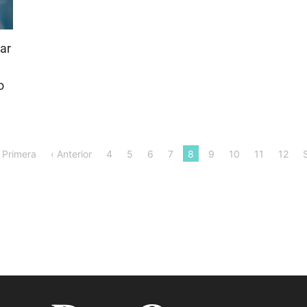
iar
o
 Primera
‹ Anterior
4
5
6
7
8
9
10
11
12