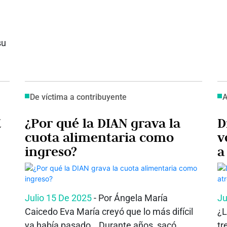
su
De víctima a contribuyente
A
E
¿Por qué la DIAN grava la
D
cuota alimentaria como
v
ingreso?
a
ia
Julio 15 De 2025
- Por Ángela María
Ju
Caicedo Eva María creyó que lo más difícil
¿L
ya había pasado… Durante años, sacó
tr