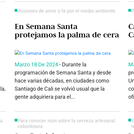
Acciones de amor y fe por el medio ambiente
P
En Semana Santa
C
protejamos la palma de cera
C
Marzo 18 De 2024
- Durante la
Ma
programación de Semana Santa y desde
pr
hace varias décadas, en ciudades como
Un
la,
Santiago de Cali se volvió usual que la
co
gente adquiriera para el...
of
ca
Para conocer más sobre la cerveza artesanal
E
colombiana
t