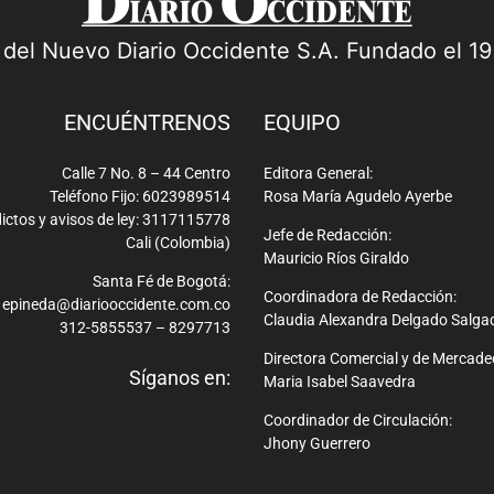
a del Nuevo Diario Occidente S.A. Fundado el 1
ENCUÉNTRENOS
EQUIPO
Calle 7 No. 8 – 44 Centro
Editora General:
Teléfono Fijo: 6023989514
Rosa María Agudelo Ayerbe
ictos y avisos de ley: 3117115778
Jefe de Redacción:
Cali (Colombia)
Mauricio Ríos Giraldo
Santa Fé de Bogotá:
Coordinadora de Redacción:
epineda@diariooccidente.com.co
Claudia Alexandra Delgado Salga
312-5855537 – 8297713
Directora Comercial y de Mercade
Síganos en:
Maria Isabel Saavedra
Coordinador de Circulación:
Jhony Guerrero