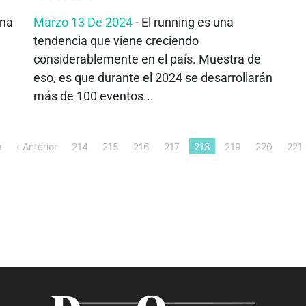
ana
Marzo 13 De 2024
- El running es una
tendencia que viene creciendo
considerablemente en el país. Muestra de
eso, es que durante el 2024 se desarrollarán
más de 100 eventos...
a
‹ Anterior
214
215
216
217
218
219
220
221