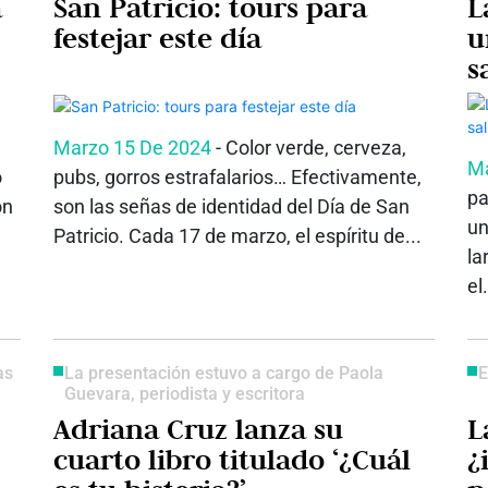
a
San Patricio: tours para
L
festejar este día
u
s
i
a
Marzo 15 De 2024
- Color verde, cerveza,
Ma
o
pubs, gorros estrafalarios… Efectivamente,
pa
ón
son las señas de identidad del Día de San
un
Patricio. Cada 17 de marzo, el espíritu de...
la
el.
as
La presentación estuvo a cargo de Paola
E
Guevara, periodista y escritora
Adriana Cruz lanza su
L
cuarto libro titulado ‘¿Cuál
¿