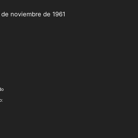
9 de noviembre de 1961
do
o: