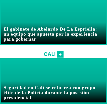
El gabinete de Abelardo De La Espriella:
un equipo que apuesta por la experiencia
para gobernar
CALI
Seguridad en Cali se refuerza con grupo
élite de la Policía durante la posesión
presidencial