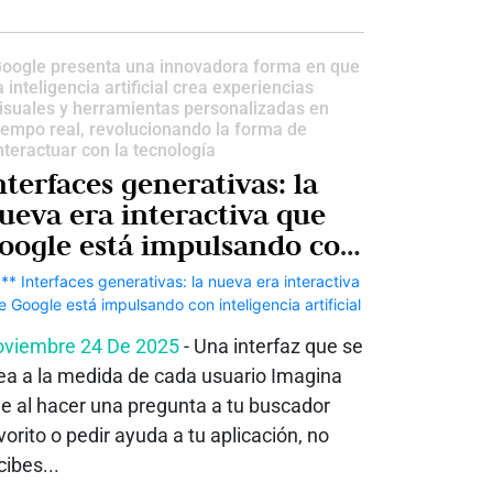
oogle presenta una innovadora forma en que
a inteligencia artificial crea experiencias
isuales y herramientas personalizadas en
iempo real, revolucionando la forma de
nteractuar con la tecnología
nterfaces generativas: la
ueva era interactiva que
oogle está impulsando con
nteligencia artificial
viembre 24 De 2025
- Una interfaz que se
ea a la medida de cada usuario Imagina
e al hacer una pregunta a tu buscador
vorito o pedir ayuda a tu aplicación, no
cibes...