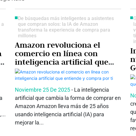
De búsquedas más inteligentes a asistentes
G
 a
que compran solos: la IA de Amazon
l
transforma la experiencia de compra para
v
millones
t
i
Amazon revoluciona el
I
a
comercio en línea con
n
inteligencia artificial que
G
entiende y compra por ti
i
Noviembre 25 De 2025
- La inteligencia
No
ma
artificial que cambia la forma de comprar en
cr
Amazon Amazon lleva más de 25 años
qu
...
usando inteligencia artificial (IA) para
fa
mejorar la...
re