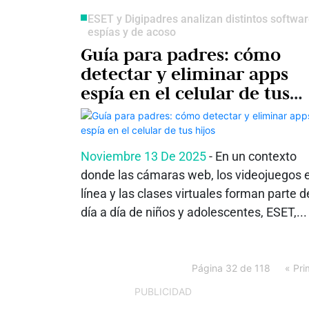
ESET y Digipadres analizan distintos softwa
espías y de acoso
Guía para padres: cómo
detectar y eliminar apps
espía en el celular de tus
hijos
Noviembre 13 De 2025
- En un contexto
donde las cámaras web, los videojuegos 
línea y las clases virtuales forman parte d
día a día de niños y adolescentes, ESET,...
Página 32 de 118
« Pri
PUBLICIDAD