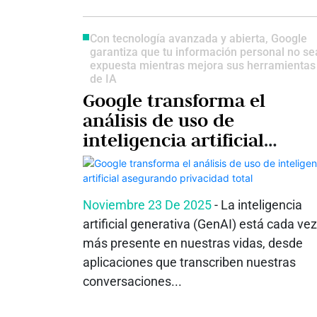
Con tecnología avanzada y abierta, Google
garantiza que tu información personal no se
expuesta mientras mejora sus herramientas
de IA
Google transforma el
análisis de uso de
inteligencia artificial
asegurando privacidad tot
Noviembre 23 De 2025
- La inteligencia
artificial generativa (GenAI) está cada vez
más presente en nuestras vidas, desde
aplicaciones que transcriben nuestras
conversaciones...