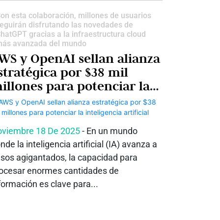
on esta colaboración, millones de usuarios
eguirán disfrutando las novedades de
hatGPT gracias a la infraestructura cloud
ás avanzada del mundo
WS y OpenAI sellan alianza
stratégica por $38 mil
illones para potenciar la
nteligencia artificial
viembre 18 De 2025
- En un mundo
nde la inteligencia artificial (IA) avanza a
sos agigantados, la capacidad para
ocesar enormes cantidades de
formación es clave para...