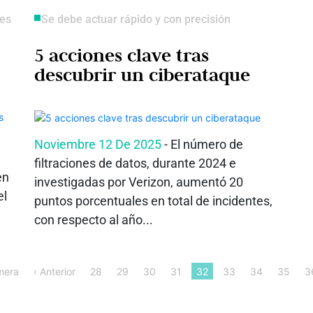
res
Se debe actuar rápido y con precisión
5 acciones clave tras
descubrir un ciberataque
Noviembre 12 De 2025
- El número de
filtraciones de datos, durante 2024 e
en
investigadas por Verizon, aumentó 20
el
puntos porcentuales en total de incidentes,
con respecto al año...
mera
‹ Anterior
28
29
30
31
32
33
34
35
3