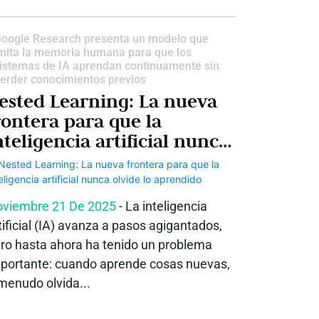
oogle Research presenta un modelo que
mita la memoria humana para que los
istemas de IA aprendan continuamente sin
erder conocimientos previos
ested Learning: La nueva
rontera para que la
nteligencia artificial nunca
lvide lo aprendido
viembre 21 De 2025
- La inteligencia
tificial (IA) avanza a pasos agigantados,
ro hasta ahora ha tenido un problema
portante: cuando aprende cosas nuevas,
menudo olvida...