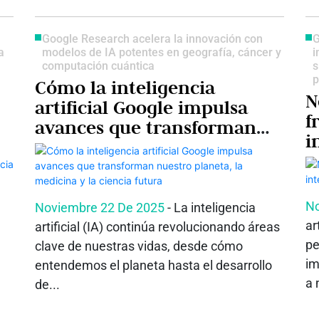
Google Research acelera la innovación con
G
a
modelos de IA potentes en geografía, cáncer y
i
computación cuántica
s
p
Cómo la inteligencia
N
artificial Google impulsa
f
avances que transforman
i
nuestro planeta, la
al
o
medicina y la ciencia futura
No
Noviembre 22 De 2025
- La inteligencia
ar
artificial (IA) continúa revolucionando áreas
pe
clave de nuestras vidas, desde cómo
im
entendemos el planeta hasta el desarrollo
a 
de...