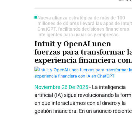
Nueva alianza estratégica de más de 100
millones de dólares llevará las apps de Intuit
ChatGPT, facilitando decisiones financieras
inteligentes para usuarios y empresas
Intuit y OpenAI unen
fuerzas para transformar l
experiencia financiera con
IA en ChatGPT
Noviembre 26 De 2025
- La inteligencia
artificial (IA) sigue revolucionando la for
en que interactuamos con el dinero y la
gestión financiera. En un anuncio reciente,