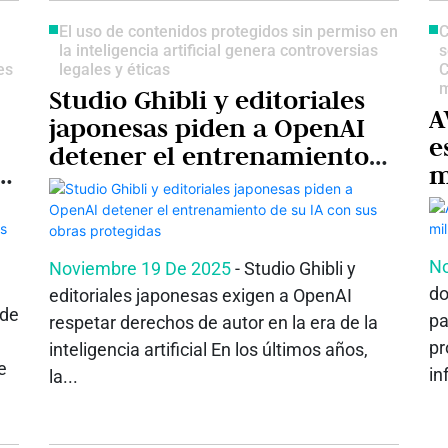
El uso de contenidos protegidos sin permiso en
C
la inteligencia artificial genera controversias
s
es
legales y éticas
C
m
Studio Ghibli y editoriales
A
japonesas piden a OpenAI
e
detener el entrenamiento
m
de su IA con sus obras
i
protegidas
No
Noviembre 19 De 2025
- Studio Ghibli y
do
editoriales japonesas exigen a OpenAI
 de
pa
respetar derechos de autor en la era de la
pr
inteligencia artificial En los últimos años,
e
in
la...