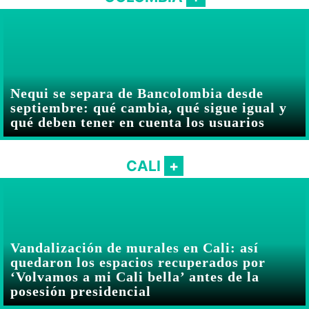
Nequi se separa de Bancolombia desde
septiembre: qué cambia, qué sigue igual y
qué deben tener en cuenta los usuarios
CALI
Vandalización de murales en Cali: así
quedaron los espacios recuperados por
‘Volvamos a mi Cali bella’ antes de la
posesión presidencial