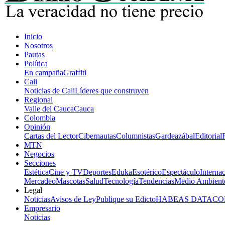
Inicio
Nosotros
Pautas
Política
En campaña
Graffiti
Cali
Noticias de Cali
Líderes que construyen
Regional
Valle del Cauca
Cauca
Colombia
Opinión
Cartas del Lector
Cibernautas
Columnistas
Gardeazábal
Editorial
MTN
Negocios
Secciones
Estética
Cine y TV
Deportes
Eduka
Esotérico
Espectáculo
Interna
Mercadeo
Mascotas
Salud
Tecnología
Tendencias
Medio Ambient
Legal
Noticias
Avisos de Ley
Publique su Edicto
HABEAS DATA
CO
Empresario
Noticias