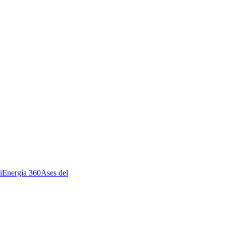
i
Energía 360
Ases del