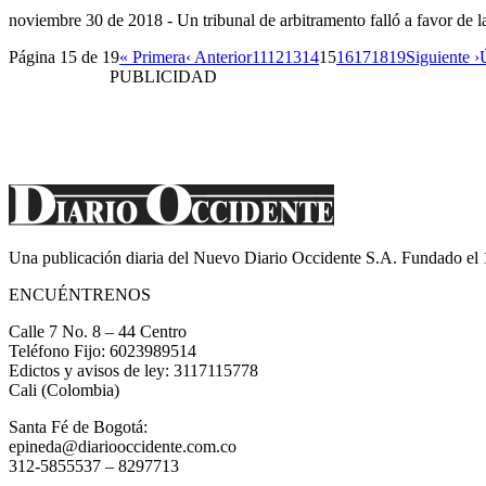
noviembre 30 de 2018
- Un tribunal de arbitramento falló a favor de 
Página 15 de 19
« Primera
‹ Anterior
11
12
13
14
15
16
17
18
19
Siguiente ›
PUBLICIDAD
Una publicación diaria del Nuevo Diario Occidente S.A. Fundado el
ENCUÉNTRENOS
Calle 7 No. 8 – 44 Centro
Teléfono Fijo: 6023989514
Edictos y avisos de ley: 3117115778
Cali (Colombia)
Santa Fé de Bogotá:
epineda@diariooccidente.com.co
312-5855537 – 8297713