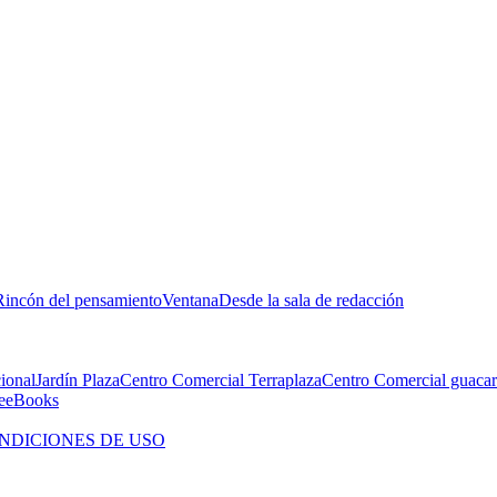
Rincón del pensamiento
Ventana
Desde la sala de redacción
cional
Jardín Plaza
Centro Comercial Terraplaza
Centro Comercial guacar
e
eBooks
NDICIONES DE USO