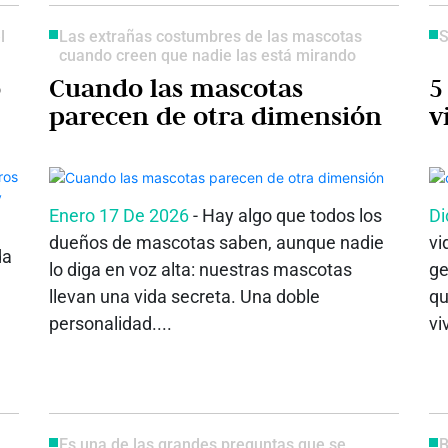
l
Las extrañas costumbres de las mascotas
S
cuando creen que nadie las está mirando
o
Cuando las mascotas
5
parecen de otra dimensión
v
y
Enero 17 De 2026
- Hay algo que todos los
Di
dueños de mascotas saben, aunque nadie
vi
da
lo diga en voz alta: nuestras mascotas
ge
llevan una vida secreta. Una doble
qu
personalidad....
vi
Es una de las grandes preguntas que se
B