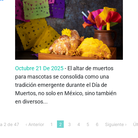
Octubre 21 De 2025
- El altar de muertos
para mascotas se consolida como una
tradición emergente durante el Día de
Muertos, no solo en México, sino también
en diversos...
a 2 de 47
‹ Anterior
1
2
3
4
5
6
Siguiente ›
Úl