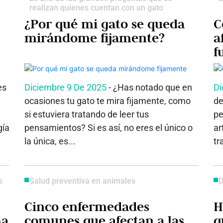
realizan quienes cuentan con un gato
¿Por qué mi gato se queda
C
mirándome fijamente?
a
f
es
Diciembre 9 De 2025
- ¿Has notado que en
Di
ocasiones tu gato te mira fijamente, como
de
si estuviera tratando de leer tus
pe
gía
pensamientos? Si es así, no eres el único o
ar
la única, es...
tr
s
Salud preventiva en animales
D
Cinco enfermedades
H
ma
comunes que afectan a las
q