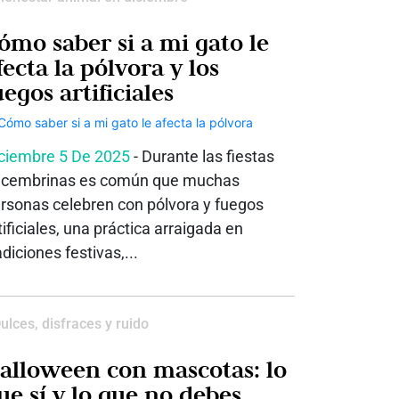
ómo saber si a mi gato le
fecta la pólvora y los
uegos artificiales
ciembre 5 De 2025
- Durante las fiestas
cembrinas es común que muchas
rsonas celebren con pólvora y fuegos
tificiales, una práctica arraigada en
adiciones festivas,...
ulces, disfraces y ruido
alloween con mascotas: lo
ue sí y lo que no debes