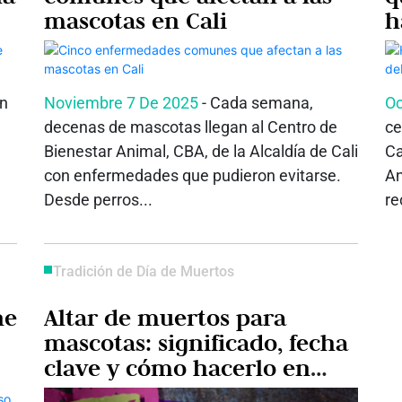
mascotas en Cali
h
on
Noviembre 7 De 2025
- Cada semana,
Oc
decenas de mascotas llegan al Centro de
ce
Bienestar Animal, CBA, de la Alcaldía de Cali
Ca
con enfermedades que pudieron evitarse.
An
Desde perros...
re
Tradición de Día de Muertos
ne
Altar de muertos para
mascotas: significado, fecha
clave y cómo hacerlo en
casa