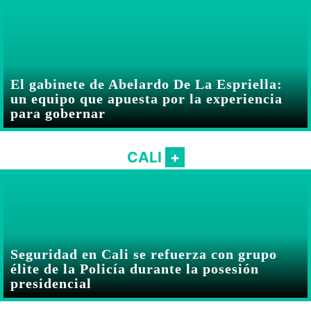
El gabinete de Abelardo De La Espriella:
un equipo que apuesta por la experiencia
para gobernar
CALI
Seguridad en Cali se refuerza con grupo
élite de la Policía durante la posesión
presidencial