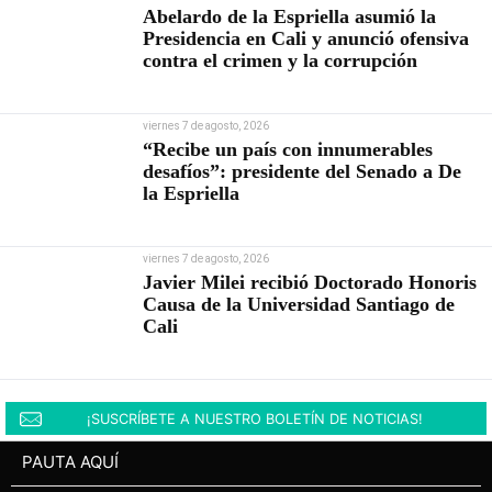
Abelardo de la Espriella asumió la
Presidencia en Cali y anunció ofensiva
contra el crimen y la corrupción
viernes 7 de agosto, 2026
“Recibe un país con innumerables
desafíos”: presidente del Senado a De
la Espriella
viernes 7 de agosto, 2026
Javier Milei recibió Doctorado Honoris
Causa de la Universidad Santiago de
Cali
¡SUSCRÍBETE A NUESTRO BOLETÍN DE NOTICIAS!
PAUTA AQUÍ