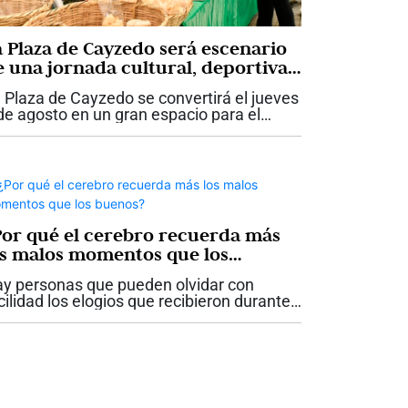
a Plaza de Cayzedo será escenario
e una jornada cultural, deportiva
 de mercado campesino
 Plaza de Cayzedo se convertirá el jueves
de agosto en un gran espacio para el
cuentro ciudadano, con una
ogramación que incluye actividades
lturales, mercado campesino y oferta
portiva. Para...
Por qué el cerebro recuerda más
os malos momentos que los
uenos?
y personas que pueden olvidar con
cilidad los elogios que recibieron durante
da una semana, pero recuerdan con
soluta claridad una crítica hecha hace
ez años. Otras reviven una y otra vez
a...