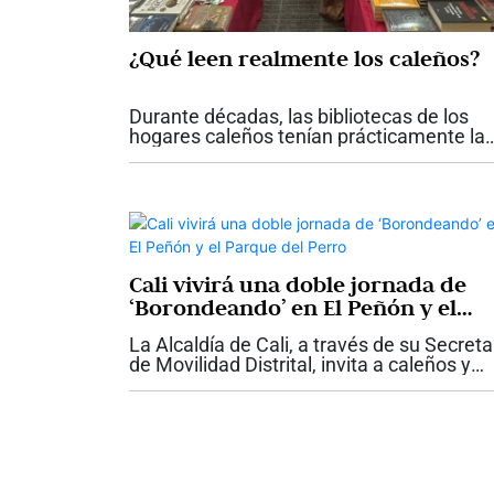
¿Qué leen realmente los caleños?
Durante décadas, las bibliotecas de los
hogares caleños tenían prácticamente la
misma fotografía. Enciclopedias completa
diccionarios, colecciones de literatura
clásica y algunos libros de historia...
Cali vivirá una doble jornada de
‘Borondeando’ en El Peñón y el
Parque del Perro
La Alcaldía de Cali, a través de su Secreta
de Movilidad Distrital, invita a caleños y
visitantes a disfrutar una nueva edición d
‘Borondeando’. La estrategia promoverá
este jueves el...