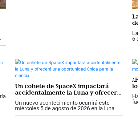
niñas, niños, jóvenes y adultos de los 32...
L
d
y
La
6 
s,
en
pr
cu
de
¿
Un cohete de SpaceX impactará
l
accidentalmente la Luna y ofrecerá
b
ría
Ha
una oportunidad única para la
fa
Un nuevo acontecimiento ocurrirá este
ciencia
e
to
miércoles 5 de agosto de 2026 en la luna
ab
que será observado por cientos de
di
científicos en la tierra. Se trata del choque
un
contra la superficie lunlar de la segunda...