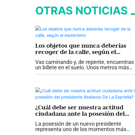
OTRAS NOTICIAS
Los objetos que nunca deberías
recoger de la calle, según el
esoterismo
Vas caminando y, de repente, encuentras
un billete en el suelo. Unos metros más
adelante aparece una cadena de oro
aparentemente abandonada. En otra
ocasión ves una muñeca antigua en
perfecto estado...
¿Cuál debe ser nuestra actitud
ciudadana ante la posesión del
presidente Abelardo De La Espriell
La posesión de un nuevo presidente
representa uno de los momentos más
importantes para una democracia. Más al