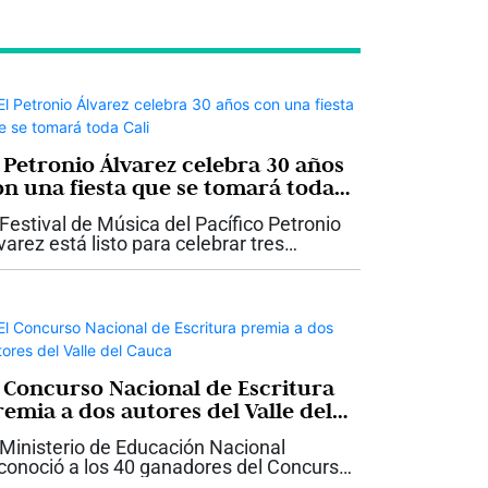
l Petronio Álvarez celebra 30 años
on una fiesta que se tomará toda
li
 Festival de Música del Pacífico Petronio
varez está listo para celebrar tres
cadas de historia con una programación
e promete convertir nuevamente a Cali
 la gran Casa Grande del...
l Concurso Nacional de Escritura
remia a dos autores del Valle del
auca
 Ministerio de Educación Nacional
conoció a los 40 ganadores del Concurso
cional de Escritura 2026: Historias de