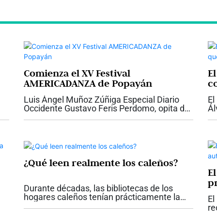
Comienza el XV Festival
E
AMERICADANZA de Popayán
c
Ca
Luis Ángel Muñoz Zúñiga Especial Diario
El
Occidente Gustavo Feris Perdomo, opita de
Ál
nacimiento y payanés por adopción, muy
dé
joven abandonó su carrera de ingeniería
qu
para acatar su vocación...
en
¿Qué leen realmente los caleños?
E
p
Durante décadas, las bibliotecas de los
a?
C
hogares caleños tenían prácticamente la
El
misma fotografía. Enciclopedias completas,
re
diccionarios, colecciones de literatura
lá
Na