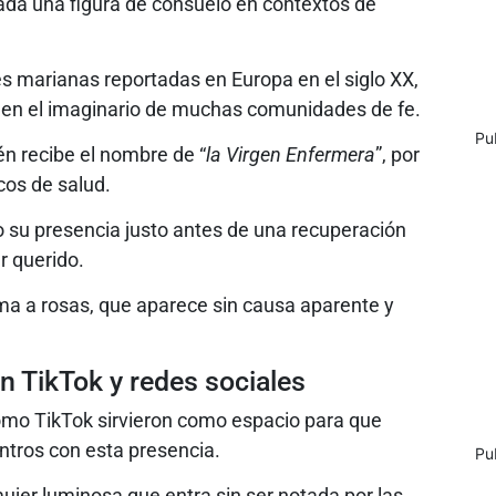
ada una figura de consuelo en contextos de
s marianas reportadas en Europa en el siglo XX,
ló en el imaginario de muchas comunidades de fe.
Pu
ién recibe el nombre de “
la Virgen Enfermera
”, por
cos de salud.
 su presencia justo antes de una recuperación
r querido.
oma a rosas, que aparece sin causa aparente y
en TikTok y redes sociales
mo TikTok sirvieron como espacio para que
ntros con esta presencia.
Pu
mujer luminosa que entra sin ser notada por las