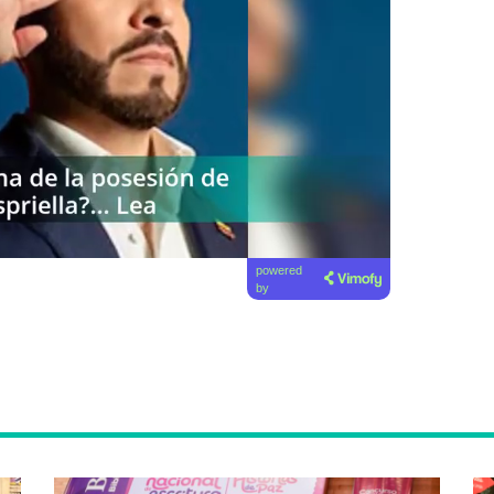
powered
by