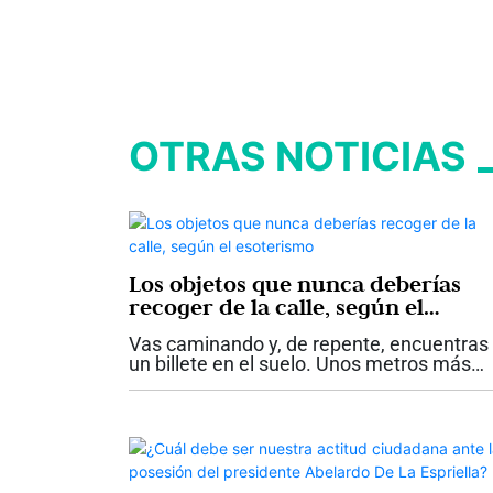
OTRAS NOTICIAS
Los objetos que nunca deberías
recoger de la calle, según el
esoterismo
Vas caminando y, de repente, encuentras
un billete en el suelo. Unos metros más
adelante aparece una cadena de oro
aparentemente abandonada. En otra
ocasión ves una muñeca antigua en
perfecto estado...