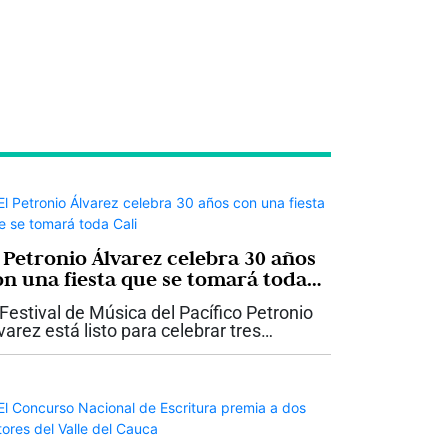
l Petronio Álvarez celebra 30 años
on una fiesta que se tomará toda
li
 Festival de Música del Pacífico Petronio
varez está listo para celebrar tres
cadas de historia con una programación
e promete convertir nuevamente a Cali
 la gran Casa Grande del...