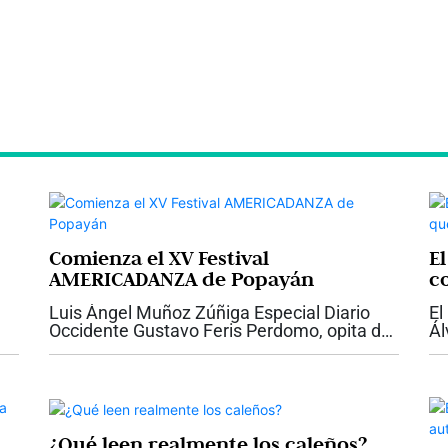
Comienza el XV Festival
E
AMERICADANZA de Popayán
c
Ca
Luis Ángel Muñoz Zúñiga Especial Diario
El
Occidente Gustavo Feris Perdomo, opita de
Ál
nacimiento y payanés por adopción, muy
dé
joven abandonó su carrera de ingeniería
qu
para acatar su vocación...
en
¿Qué leen realmente los caleños?