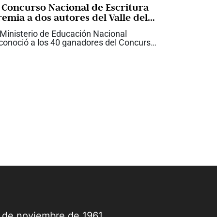
l Concurso Nacional de Escritura
remia a dos autores del Valle del
auca
 Ministerio de Educación Nacional
conoció a los 40 ganadores del Concurso
cional de Escritura 2026: Historias de
z, una iniciativa que convocó a 6.533
ñas, niños, jóvenes y adultos de los 32...
9 de noviembre de 1961