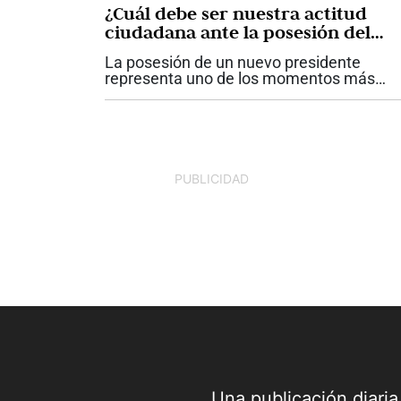
¿Cuál debe ser nuestra actitud
ciudadana ante la posesión del
presidente Abelardo De La Espriell
La posesión de un nuevo presidente
representa uno de los momentos más
importantes para una democracia. Más al
de las diferencias políticas, de las
preferencias electorales o de las pasione
que...
PUBLICIDAD
Una publicación diari