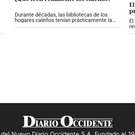
E
p
Durante décadas, las bibliotecas de los
a?
C
hogares caleños tenían prácticamente la
El
misma fotografía. Enciclopedias completas,
re
diccionarios, colecciones de literatura
lá
Na
clásica y algunos libros de historia...
Pa
s
ni
a del Nuevo Diario Occidente S.A. Fundado el 1