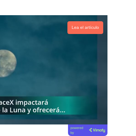
Lea el artículo
powered
by