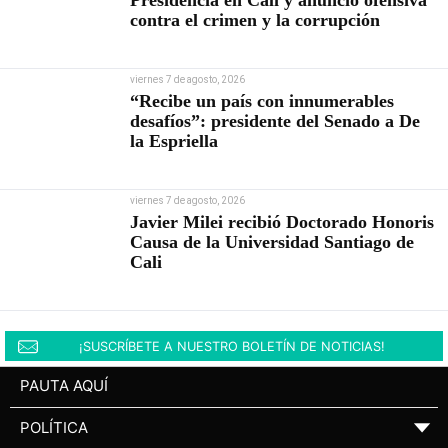
Presidencia en Cali y anunció ofensiva
contra el crimen y la corrupción
viernes 7 de agosto, 2026
“Recibe un país con innumerables
desafíos”: presidente del Senado a De
la Espriella
viernes 7 de agosto, 2026
Javier Milei recibió Doctorado Honoris
Causa de la Universidad Santiago de
Cali
¡SUSCRÍBETE A NUESTRO BOLETÍN DE NOTICIAS!
PAUTA AQUÍ
POLÍTICA
▼