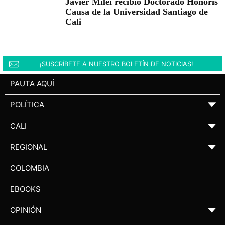
Javier Milei recibió Doctorado Honoris
Causa de la Universidad Santiago de
Cali
¡SUSCRÍBETE A NUESTRO BOLETÍN DE NOTICIAS!
PAUTA AQUÍ
POLÍTICA
▼
CALI
▼
REGIONAL
▼
COLOMBIA
EBOOKS
OPINIÓN
▼