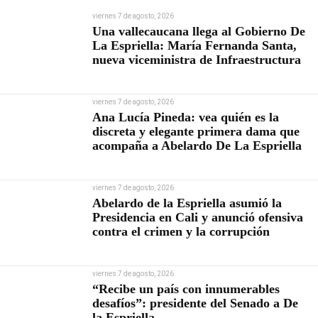
viernes 7 de agosto, 2026
Una vallecaucana llega al Gobierno De
La Espriella: María Fernanda Santa,
nueva viceministra de Infraestructura
viernes 7 de agosto, 2026
Ana Lucía Pineda: vea quién es la
discreta y elegante primera dama que
acompaña a Abelardo De La Espriella
viernes 7 de agosto, 2026
Abelardo de la Espriella asumió la
Presidencia en Cali y anunció ofensiva
contra el crimen y la corrupción
viernes 7 de agosto, 2026
“Recibe un país con innumerables
desafíos”: presidente del Senado a De
la Espriella