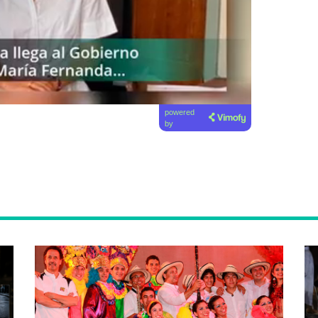
powered
by