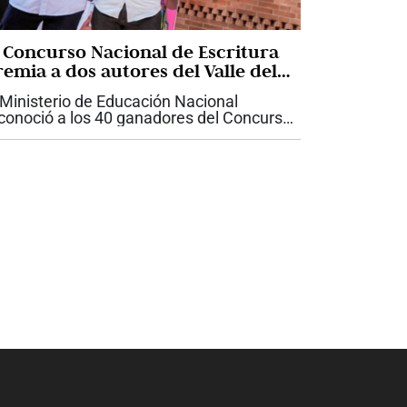
l Concurso Nacional de Escritura
remia a dos autores del Valle del
auca
 Ministerio de Educación Nacional
conoció a los 40 ganadores del Concurso
cional de Escritura 2026: Historias de
z, una iniciativa que convocó a 6.533
ñas, niños, jóvenes y adultos de los 32...