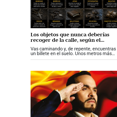
Los objetos que nunca deberías
recoger de la calle, según el
esoterismo
Vas caminando y, de repente, encuentras
un billete en el suelo. Unos metros más
adelante aparece una cadena de oro
aparentemente abandonada. En otra
ocasión ves una muñeca antigua en
perfecto estado...