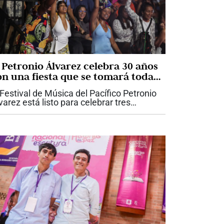
l Petronio Álvarez celebra 30 años
on una fiesta que se tomará toda
li
 Festival de Música del Pacífico Petronio
varez está listo para celebrar tres
cadas de historia con una programación
e promete convertir nuevamente a Cali
 la gran Casa Grande del...