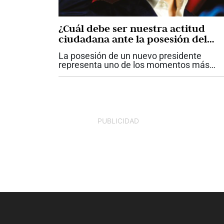
¿Cuál debe ser nuestra actitud
ciudadana ante la posesión del
presidente Abelardo De La Espriell
La posesión de un nuevo presidente
representa uno de los momentos más
importantes para una democracia. Más al
de las diferencias políticas, de las
preferencias electorales o de las pasione
que...
PUBLICIDAD