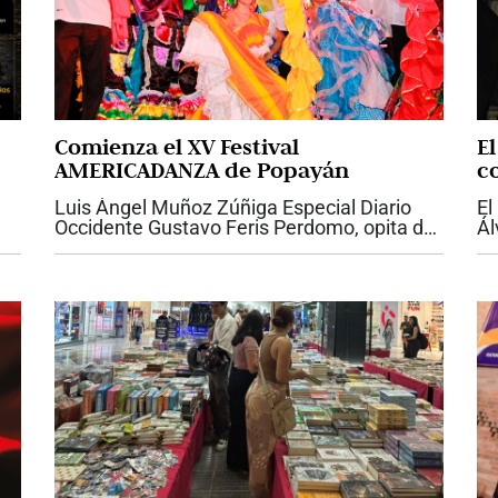
Comienza el XV Festival
E
AMERICADANZA de Popayán
c
Ca
Luis Ángel Muñoz Zúñiga Especial Diario
El
Occidente Gustavo Feris Perdomo, opita de
Ál
nacimiento y payanés por adopción, muy
dé
joven abandonó su carrera de ingeniería
qu
para acatar su vocación...
en