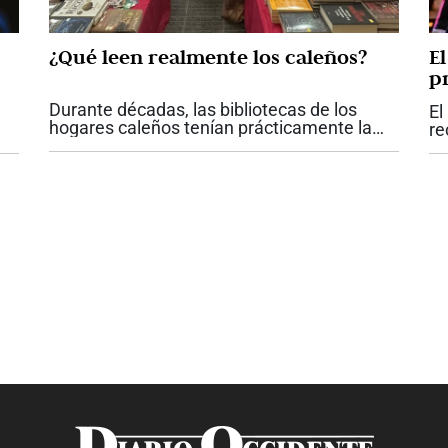
¿Qué leen realmente los caleños?
E
p
a?
C
Durante décadas, las bibliotecas de los
El
hogares caleños tenían prácticamente la
re
misma fotografía. Enciclopedias completas,
lá
Na
diccionarios, colecciones de literatura
Pa
clásica y algunos libros de historia...
s
ni