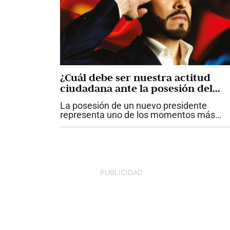
¿Cuál debe ser nuestra actitud
ciudadana ante la posesión del
presidente Abelardo De La Espriell
La posesión de un nuevo presidente
representa uno de los momentos más
importantes para una democracia. Más al
de las diferencias políticas, de las
preferencias electorales o de las pasione
que...
PUBLICIDAD