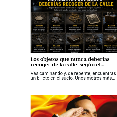
Los objetos que nunca deberías
recoger de la calle, según el
esoterismo
Vas caminando y, de repente, encuentras
un billete en el suelo. Unos metros más
adelante aparece una cadena de oro
aparentemente abandonada. En otra
ocasión ves una muñeca antigua en
perfecto estado...