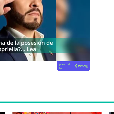
powered
by