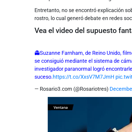
Entretanto, no se encontró explicación sob
rostro, lo cual generó debate en redes soc
Vea el video del supuesto fa
👻Suzanne Farnham, de Reino Unido, filmó
se consiguió mediante el sistema de cám
investigador paranormal logró encontrarle
suceso.
https://t.co/XxsV7M7JmH
pic.tw
— Rosario3.com (@Rosariotres)
December