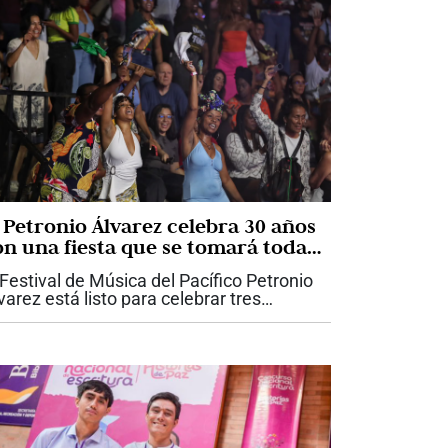
l Petronio Álvarez celebra 30 años
on una fiesta que se tomará toda
li
 Festival de Música del Pacífico Petronio
varez está listo para celebrar tres
cadas de historia con una programación
e promete convertir nuevamente a Cali
 la gran Casa Grande del...