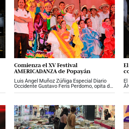
Comienza el XV Festival
E
AMERICADANZA de Popayán
c
Ca
Luis Ángel Muñoz Zúñiga Especial Diario
El
Occidente Gustavo Feris Perdomo, opita de
Ál
nacimiento y payanés por adopción, muy
dé
joven abandonó su carrera de ingeniería
qu
para acatar su vocación...
en