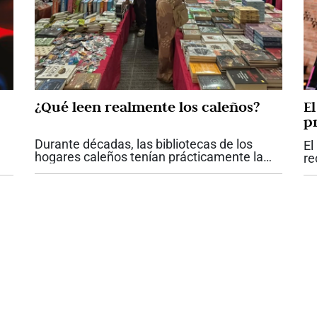
¿Qué leen realmente los caleños?
E
p
a?
C
Durante décadas, las bibliotecas de los
El
hogares caleños tenían prácticamente la
re
misma fotografía. Enciclopedias completas,
lá
Na
diccionarios, colecciones de literatura
Pa
clásica y algunos libros de historia...
s
ni