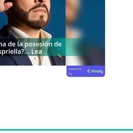
powered
by