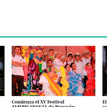
Comienza el XV Festival
E
AMERICADANZA de Popayán
c