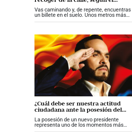
esoterismo
Vas caminando y, de repente, encuentras
un billete en el suelo. Unos metros más
adelante aparece una cadena de oro
aparentemente abandonada. En otra
ocasión ves una muñeca antigua en
perfecto estado...
¿Cuál debe ser nuestra actitud
ciudadana ante la posesión del
presidente Abelardo De La Espriell
La posesión de un nuevo presidente
representa uno de los momentos más
importantes para una democracia. Más al