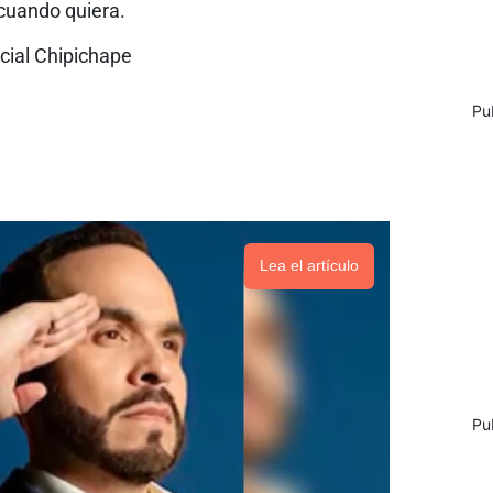
cuando quiera.
ial Chipichape
Pu
Lea el artículo
Pu