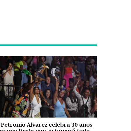
l Petronio Álvarez celebra 30 años
on una fiesta que se tomará toda