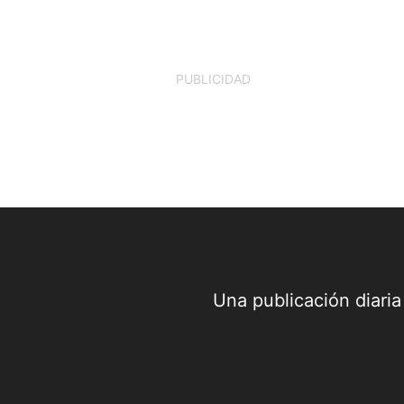
de las diferencias políticas, de las
preferencias electorales o de las pasione
que...
PUBLICIDAD
Una publicación diari