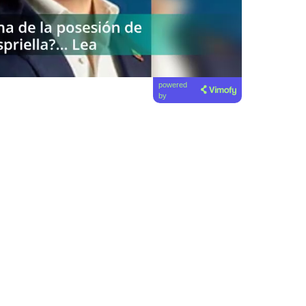
powered
by