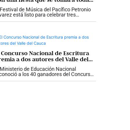
li
 Festival de Música del Pacífico Petronio
varez está listo para celebrar tres
cadas de historia con una programación
e promete convertir nuevamente a Cali
 la gran Casa Grande del...
l Concurso Nacional de Escritura
remia a dos autores del Valle del
auca
 Ministerio de Educación Nacional
conoció a los 40 ganadores del Concurso
cional de Escritura 2026: Historias de
z, una iniciativa que convocó a 6.533
ñas, niños, jóvenes y adultos de los 32...