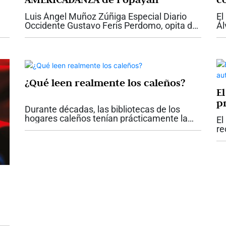
Ca
Luis Ángel Muñoz Zúñiga Especial Diario
El
Occidente Gustavo Feris Perdomo, opita de
Ál
nacimiento y payanés por adopción, muy
dé
joven abandonó su carrera de ingeniería
qu
para acatar su vocación...
en
¿Qué leen realmente los caleños?
E
p
Durante décadas, las bibliotecas de los
C
hogares caleños tenían prácticamente la
El
misma fotografía. Enciclopedias completas,
re
diccionarios, colecciones de literatura
Na
clásica y algunos libros de historia...
Pa
ni
a?
lá