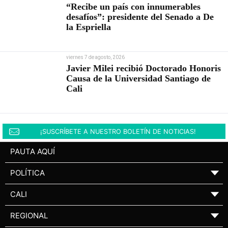
“Recibe un país con innumerables
desafíos”: presidente del Senado a De
la Espriella
viernes 7 de agosto, 2026
Javier Milei recibió Doctorado Honoris
Causa de la Universidad Santiago de
Cali
¡SUSCRÍBETE A NUESTRO BOLETÍN DE NOTICIAS!
PAUTA AQUÍ
POLÍTICA
▼
CALI
▼
REGIONAL
▼