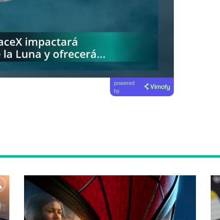
powered
by