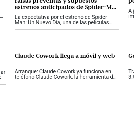
Falsas preventas y supuestos
p
estrenos anticipados de Spider-Man
e
A 
podrían robar datos bancarios de
im
La expectativa por el estreno de Spider-
los fanáticos
us
Man: Un Nuevo Día, una de las películas
as
qu
más esperadas del año, podría convertirse
..
hi
en un nuevo gancho para los
su
ciberdelincuentes en América Latina. A
medida que...
Claude Cowork llega a móvil y web
G
Arranque: Claude Cowork ya funciona en
Tr
nar
teléfono Claude Cowork, la herramienta de
3.
sar
Anthropic diseñada para tareas de oficina,
Go
ya está disponible en web y en móviles para
id
da
suscriptores Max. La integración...
Go
3.