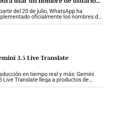
odrá usar un nombre de usuario
n lugar de un número
partir del 20 de julio, WhatsApp ha
plementado oficialmente los nombres de
uario (@handles) en Colombia, un cambio
e impactará a una población
perconectada en una aplicación que ya
pera los...
emini 3.5 Live Translate
aducción en tiempo real y más: Gemini
5 Live Translate llega a productos de
ogle Las conversaciones en varios
iomas pueden sonar ahora más naturales:
ogle presentó en junio la versión Gemini
5...