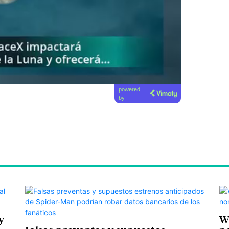
powered
by
y
W