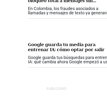
bloqueo total a mensajes sin
verificar
En Colombia, los fraudes asociados a
llamadas y mensajes de texto ya generan
reclamaciones por más de $252 millones
diarios. Entre 2022 y 2024, el valor de est
reclamaciones se triplicó. Para responder.
Google guarda tu media para
entrenar IA: cómo optar por salir
Google guarda tus búsquedas para entre
IA: qué cambia ahora Google empezó a u
las imágenes, archivos y grabaciones de
voz que subes a sus servicios de búsque
para entrenar sus modelos de...
PUBLICIDAD