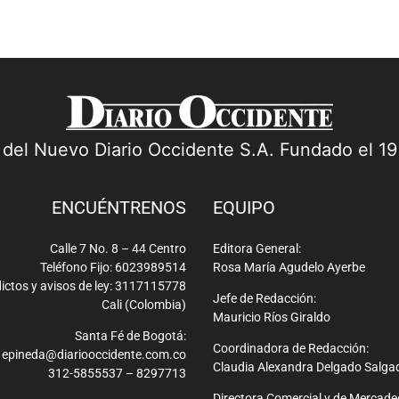
a del Nuevo Diario Occidente S.A. Fundado el 1
ENCUÉNTRENOS
EQUIPO
Calle 7 No. 8 – 44 Centro
Editora General:
Teléfono Fijo: 6023989514
Rosa María Agudelo Ayerbe
ictos y avisos de ley: 3117115778
Jefe de Redacción:
Cali (Colombia)
Mauricio Ríos Giraldo
Santa Fé de Bogotá:
Coordinadora de Redacción:
epineda@diariooccidente.com.co
Claudia Alexandra Delgado Salga
312-5855537 – 8297713
Directora Comercial y de Mercade