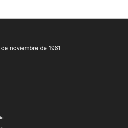
9 de noviembre de 1961
do
o: