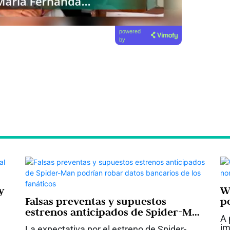
powered
by
y
W
Falsas preventas y supuestos
p
estrenos anticipados de Spider-Man
e
A 
podrían robar datos bancarios de
im
La expectativa por el estreno de Spider-